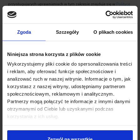
przysługujących uprawnieniach w tym zakresie znajduje się w
Polityce
prywatności
Inchcape Motor Polska sp. z o.o.
Zaznacz zgody na komunikację marketingową
Zgoda
Szczegóły
O plikach cookies
Niniejsza strona korzysta z plików cookie
Wykorzystujemy pliki cookie do spersonalizowania treści
i reklam, aby oferować funkcje społecznościowe i
analizować ruch w naszej witrynie. Informacje o tym, jak
korzystasz z naszej witryny, udostępniamy partnerom
społecznościowym, reklamowym i analitycznym.
Partnerzy mogą połączyć te informacje z innymi danymi
otrzymanymi od Ciebie lub uzyskanymi podczas
Opinie Klientów
korzystania z ich usług.
Zezwól na wszystkie