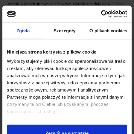
przysługujących uprawnieniach w tym zakresie znajduje się w
Polityce
prywatności
Inchcape Motor Polska sp. z o.o.
Zaznacz zgody na komunikację marketingową
Zgoda
Szczegóły
O plikach cookies
Niniejsza strona korzysta z plików cookie
Wykorzystujemy pliki cookie do spersonalizowania treści
i reklam, aby oferować funkcje społecznościowe i
analizować ruch w naszej witrynie. Informacje o tym, jak
korzystasz z naszej witryny, udostępniamy partnerom
społecznościowym, reklamowym i analitycznym.
Partnerzy mogą połączyć te informacje z innymi danymi
otrzymanymi od Ciebie lub uzyskanymi podczas
Opinie Klientów
korzystania z ich usług.
Zezwól na wszystkie