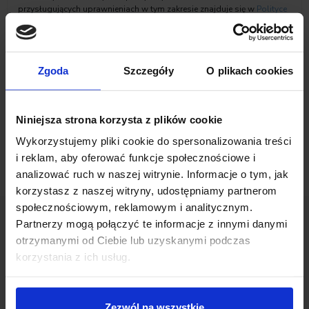
przysługujących uprawnieniach w tym zakresie znajduje się w
Polityce
prywatności
Inchcape Motor Polska sp. z o.o.
Zaznacz zgody na komunikację marketingową
Zgoda
Szczegóły
O plikach cookies
Niniejsza strona korzysta z plików cookie
Wykorzystujemy pliki cookie do spersonalizowania treści
i reklam, aby oferować funkcje społecznościowe i
analizować ruch w naszej witrynie. Informacje o tym, jak
korzystasz z naszej witryny, udostępniamy partnerom
społecznościowym, reklamowym i analitycznym.
Partnerzy mogą połączyć te informacje z innymi danymi
otrzymanymi od Ciebie lub uzyskanymi podczas
Opinie Klientów
korzystania z ich usług.
Zezwól na wszystkie