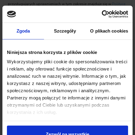
przysługujących uprawnieniach w tym zakresie znajduje się w
Polityce
prywatności
Inchcape Motor Polska sp. z o.o.
Zaznacz zgody na komunikację marketingową
Zgoda
Szczegóły
O plikach cookies
Niniejsza strona korzysta z plików cookie
Wykorzystujemy pliki cookie do spersonalizowania treści
i reklam, aby oferować funkcje społecznościowe i
analizować ruch w naszej witrynie. Informacje o tym, jak
korzystasz z naszej witryny, udostępniamy partnerom
społecznościowym, reklamowym i analitycznym.
Partnerzy mogą połączyć te informacje z innymi danymi
otrzymanymi od Ciebie lub uzyskanymi podczas
Opinie Klientów
korzystania z ich usług.
Zezwól na wszystkie