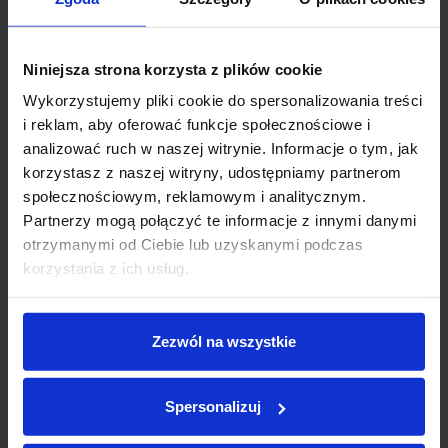
BMW Serii 1, 120
129 900 zł brutto
Niniejsza strona korzysta z plików cookie
Wykorzystujemy pliki cookie do spersonalizowania treści
13 533
2025
i reklam, aby oferować funkcje społecznościowe i
1499
170
analizować ruch w naszej witrynie. Informacje o tym, jak
benzyna
automatyczna
korzystasz z naszej witryny, udostępniamy partnerom
społecznościowym, reklamowym i analitycznym.
Schowek
Porównaj
Partnerzy mogą połączyć te informacje z innymi danymi
otrzymanymi od Ciebie lub uzyskanymi podczas
korzystania z ich usług.
Sprawdź
Zezwól na wszystkie
Spersonalizuj