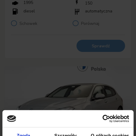
1995
150
diesel
automatyczna
Schowek
Porównaj
Sprawdź
Zgoda
Szczegóły
O plikach cookies