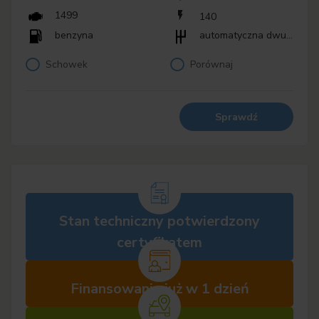
1499
140
benzyna
automatyczna dwusprzęgłowa (DCT, DSG)
Schowek
Porównaj
Sprawdź
Stan techniczny potwierdzony
certyfikatem
Finansowanie już w 1 dzień