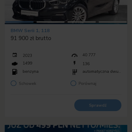
BMW Serii 1, 118
91 900 zł brutto
40 777
2023
1499
136
benzyna
automatyczna dwusprzęgłowa (DCT, DSG)
Schowek
Porównaj
Sprawdź