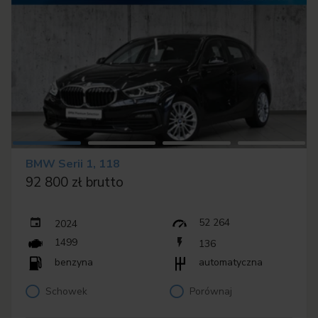
BMW Serii 1, 118
92 800 zł brutto
52 264
2024
1499
136
benzyna
automatyczna
Schowek
Porównaj