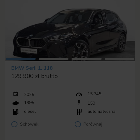
BMW Serii 1, 118
129 900 zł brutto
15 745
2025
1995
150
diesel
automatyczna
Schowek
Porównaj