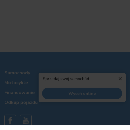
Samochody
×
Sprzedaj swój samochód.
Motocykle
Finansowanie
Wyceń online
Odkup pojazdu