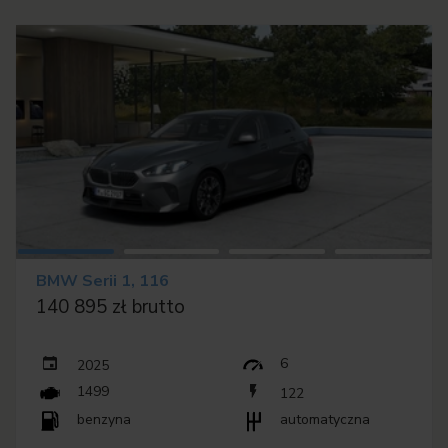
BMW Serii 1, 116
140 895 zł brutto
6
2025
1499
122
benzyna
automatyczna