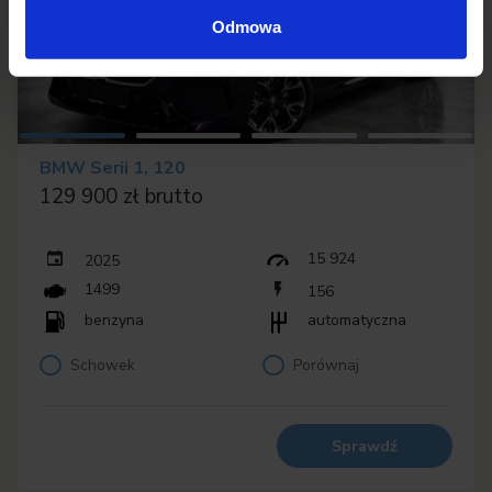
Odmowa
BMW Serii 1, 120
129 900 zł brutto
15 924
2025
1499
156
benzyna
automatyczna
Schowek
Porównaj
Sprawdź