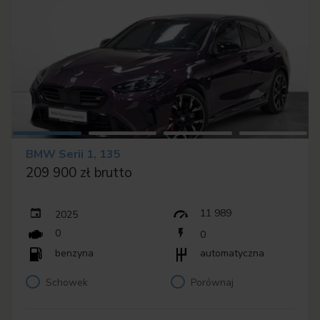
BMW Serii 1, 135
209 900 zł brutto
11 989
2025
0
0
benzyna
automatyczna
Schowek
Porównaj