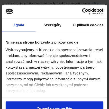
przysługujących uprawnieniach w tym zakresie znajduje się w
Polityce
prywatności
Inchcape Motor Polska sp. z o.o.
Zaznacz zgody na komunikację marketingową
Zgoda
Szczegóły
O plikach cookies
Niniejsza strona korzysta z plików cookie
Wykorzystujemy pliki cookie do spersonalizowania treści
i reklam, aby oferować funkcje społecznościowe i
analizować ruch w naszej witrynie. Informacje o tym, jak
korzystasz z naszej witryny, udostępniamy partnerom
społecznościowym, reklamowym i analitycznym.
Partnerzy mogą połączyć te informacje z innymi danymi
otrzymanymi od Ciebie lub uzyskanymi podczas
Opinie Klientów
korzystania z ich usług.
Zezwól na wszystkie