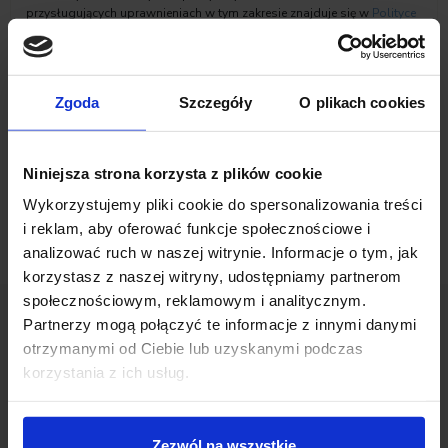
przysługujących uprawnieniach w tym zakresie znajduje się w
Polityce
prywatności
Inchcape Motor Polska sp. z o.o.
Zaznacz zgody na komunikację marketingową
Zgoda
Szczegóły
O plikach cookies
Niniejsza strona korzysta z plików cookie
Wykorzystujemy pliki cookie do spersonalizowania treści
i reklam, aby oferować funkcje społecznościowe i
analizować ruch w naszej witrynie. Informacje o tym, jak
korzystasz z naszej witryny, udostępniamy partnerom
społecznościowym, reklamowym i analitycznym.
Partnerzy mogą połączyć te informacje z innymi danymi
otrzymanymi od Ciebie lub uzyskanymi podczas
Opinie Klientów
korzystania z ich usług.
Zezwól na wszystkie