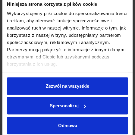
Niniejsza strona korzysta z plików cookie
Wykorzystujemy pliki cookie do spersonalizowania treści
i reklam, aby oferować funkcje społecznościowe i
* Pola oznaczone gwiazdką są obligatoryjne
analizować ruch w naszej witrynie. Informacje o tym, jak
Informacja dotycząca celów i zasad przetwarzania danych
korzystasz z naszej witryny, udostępniamy partnerom
osobowych wskazanych w powyższym formularzu oraz
społecznościowym, reklamowym i analitycznym.
przysługujących uprawnieniach w tym zakresie znajduje się w
Polityce
prywatności
Inchcape Motor Polska sp. z o.o.
Partnerzy mogą połączyć te informacje z innymi danymi
otrzymanymi od Ciebie lub uzyskanymi podczas
korzystania z ich usług.
Zaznacz zgody na komunikację marketingową
Zezwól na wszystkie
Spersonalizuj
Odmowa