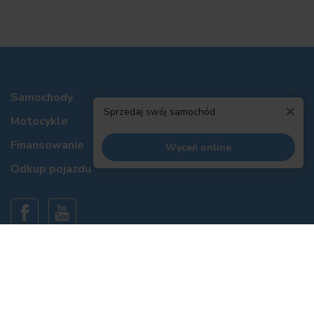
Samochody
×
Sprzedaj swój samochód.
Motocykle
Finansowanie
Wyceń online
Odkup pojazdu
Informacje prawne
Polityka prywatności
Polityka cookies