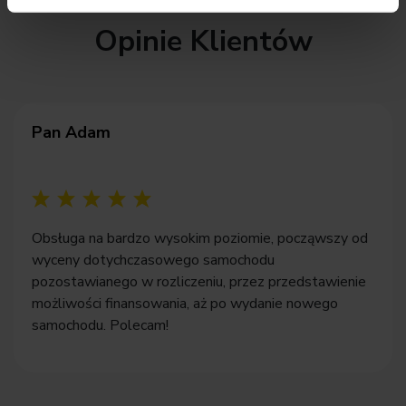
Opinie Klientów
Pan Adam
Obsługa na bardzo wysokim poziomie, począwszy od
wyceny dotychczasowego samochodu
pozostawianego w rozliczeniu, przez przedstawienie
możliwości finansowania, aż po wydanie nowego
samochodu. Polecam!