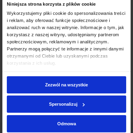
Niniejsza strona korzysta z plików cookie
Wykorzystujemy pliki cookie do spersonalizowania treści
i reklam, aby oferować funkcje społecznościowe i
* Pola oznaczone gwiazdką są obligatoryjne
analizować ruch w naszej witrynie. Informacje o tym, jak
Informacja dotycząca celów i zasad przetwarzania danych
korzystasz z naszej witryny, udostępniamy partnerom
osobowych wskazanych w powyższym formularzu oraz
społecznościowym, reklamowym i analitycznym.
przysługujących uprawnieniach w tym zakresie znajduje się w
Polityce
prywatności
Inchcape Motor Polska sp. z o.o.
Partnerzy mogą połączyć te informacje z innymi danymi
otrzymanymi od Ciebie lub uzyskanymi podczas
korzystania z ich usług.
Zaznacz zgody na komunikację marketingową
Zezwól na wszystkie
Spersonalizuj
Odmowa