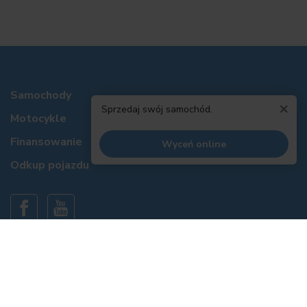
Samochody
×
Sprzedaj swój samochód.
Motocykle
Finansowanie
Wyceń online
Odkup pojazdu
Informacje prawne
Polityka prywatności
Polityka cookies