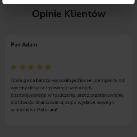
Opinie Klientów
Pan Adam
Obsługa na bardzo wysokim poziomie, począwszy od
wyceny dotychczasowego samochodu
pozostawianego w rozliczeniu, przez przedstawienie
możliwości finansowania, aż po wydanie nowego
samochodu. Polecam!