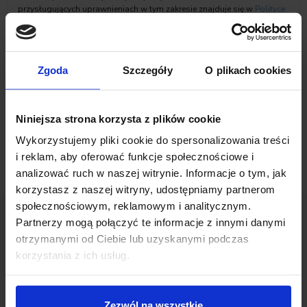
przysługujących uprawnieniach w tym zakresie znajduje się w
Polityce
prywatności
Inchcape Motor Polska sp. z o.o.
Zaznacz zgody na komunikację marketingową
Zgoda
Szczegóły
O plikach cookies
Niniejsza strona korzysta z plików cookie
Wykorzystujemy pliki cookie do spersonalizowania treści
i reklam, aby oferować funkcje społecznościowe i
analizować ruch w naszej witrynie. Informacje o tym, jak
korzystasz z naszej witryny, udostępniamy partnerom
społecznościowym, reklamowym i analitycznym.
Partnerzy mogą połączyć te informacje z innymi danymi
otrzymanymi od Ciebie lub uzyskanymi podczas
Opinie Klientów
korzystania z ich usług.
Zezwól na wszystkie