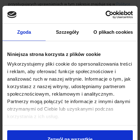
przysługujących uprawnieniach w tym zakresie znajduje się w
Polityce
prywatności
Inchcape Motor Polska sp. z o.o.
Zaznacz zgody na komunikację marketingową
Zgoda
Szczegóły
O plikach cookies
Niniejsza strona korzysta z plików cookie
Wykorzystujemy pliki cookie do spersonalizowania treści
i reklam, aby oferować funkcje społecznościowe i
analizować ruch w naszej witrynie. Informacje o tym, jak
korzystasz z naszej witryny, udostępniamy partnerom
społecznościowym, reklamowym i analitycznym.
Partnerzy mogą połączyć te informacje z innymi danymi
otrzymanymi od Ciebie lub uzyskanymi podczas
Opinie Klientów
korzystania z ich usług.
Zezwól na wszystkie