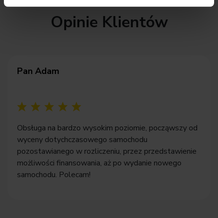
Opinie Klientów
Pan Adam
Obsługa na bardzo wysokim poziomie, począwszy od
wyceny dotychczasowego samochodu
pozostawianego w rozliczeniu, przez przedstawienie
możliwości finansowania, aż po wydanie nowego
samochodu. Polecam!