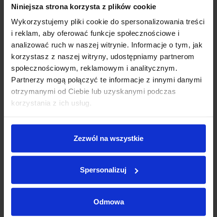
Niniejsza strona korzysta z plików cookie
Wykorzystujemy pliki cookie do spersonalizowania treści
i reklam, aby oferować funkcje społecznościowe i
* Pola oznaczone gwiazdką są obligatoryjne
analizować ruch w naszej witrynie. Informacje o tym, jak
Informacja dotycząca celów i zasad przetwarzania danych
korzystasz z naszej witryny, udostępniamy partnerom
osobowych wskazanych w powyższym formularzu oraz
społecznościowym, reklamowym i analitycznym.
przysługujących uprawnieniach w tym zakresie znajduje się w
Polityce
prywatności
Inchcape Motor Polska sp. z o.o.
Partnerzy mogą połączyć te informacje z innymi danymi
otrzymanymi od Ciebie lub uzyskanymi podczas
korzystania z ich usług.
Zaznacz zgody na komunikację marketingową
Zezwól na wszystkie
Spersonalizuj
Odmowa