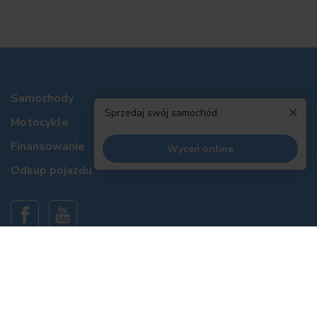
Samochody
×
Sprzedaj swój samochód.
Motocykle
Finansowanie
Wyceń online
Odkup pojazdu
Informacje prawne
Polityka prywatności
Polityka cookies