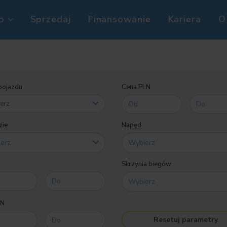
p
Sprzedaj
Finansowanie
Kariera
O
pojazdu
Cena PLN
ie
Napęd
Skrzynia biegów
LN
Resetuj parametry