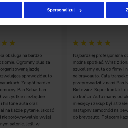
Spersonalizuj
Z
asz
Pan Jakub
iła obsługa na bardzo
Najbardziej profesjonalna o
ziomie. Ogromny plus za
można spotkać. Wraz z żon
zorganizowaną jazdę
szukaliśmy auta do firmy i n
zwalającą sprawdzić auto
na bravoauto. Całą transakc
warunkach. Zespół bardzo
przeprowadził z nami Pan M
 pomocny. Pan Sebastian
Bielewicz. Super kontakt o
ł wszystkie niezbędne
do końca. Auto mamy od o
 historie auta oraz
miesięcy i zakup był strza
ał na każde pytanie. Jakość
następny samochód na pe
oi nieporównywalnie wyżej
do bravoauto. Polecam każ
dnym salonie. Jeśli w