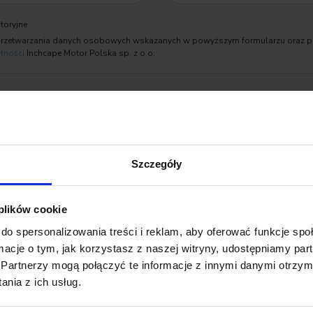
toryjne
 przetwarzania danych osobowych wskazanych w powyższym formularzu oraz p
atności
Inchcape Motor Polska sp. z o.o.
ketingową
Szczegóły
 plików cookie
do spersonalizowania treści i reklam, aby oferować funkcje sp
ormacje o tym, jak korzystasz z naszej witryny, udostępniamy p
Partnerzy mogą połączyć te informacje z innymi danymi otrzym
nia z ich usług.
Opinie Klientów