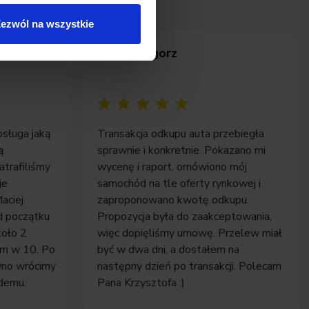
ezwól na wszystkie
Pan Grzegorz
bsługa jaką
Transakcja odkupu auta przebiegła
ą
sprawnie i konkretnie. Pokazano mi
atrafiliśmy
wycenę i raport, omówiono mój
je
samochód na tle oferty rynkowej i
aciej
zaproponowano kwotę odkupu.
d początku
Propozycja była do zaakceptowania,
koło 2
więc dopięliśmy umowę. Przelew miał
łem w 10. Po
być w dwa dni, a dostałem na
wno wrócimy
następny dzień po transakcji. Polecam
demu.
Pana Krzysztofa :)