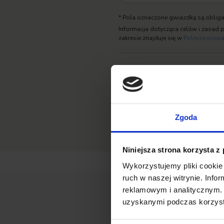
* Pola oznaczone gwiazdką są obliga
Informacja dotycząca celów i zasad
zakresie znajduje się w
Polityce pryw
Zaznacz zgody na komunikację mar
Zgoda
Niniejsza strona korzysta z
Wykorzystujemy pliki cookie 
ruch w naszej witrynie. Inf
reklamowym i analitycznym. 
uzyskanymi podczas korzysta