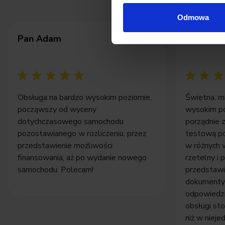
Odmowa
Pan Adam
Pan Tom
Obsługa na bardzo wysokim poziomie,
Świetna, m
począwszy od wyceny
wysokim po
dotychczasowego samochodu
porządnie 
pozostawianego w rozliczeniu, przez
testową po
przedstawienie możliwości
w różnych 
finansowania, aż po wydanie nowego
rzetelny i
samochodu. Polecam!
przedstawi
dokumenty i
odpowiedzi
obsługi st
niż w nieje