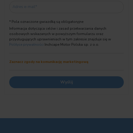
Finansowanie & Ubezpieczenie
✅ Leasing
* Pola oznaczone gwiazdką są obligatoryjne
✅ Kredyt
Informacja dotycząca celów i zasad przetwarzania danych
✅ Ubezpieczenie
osobowych wskazanych w powyższym formularzu oraz
przysługujących uprawnieniach w tym zakresie znajduje się w
Dlaczego Inchcape?
Polityce prywatności
Inchcape Motor Polska sp. z o.o.
Oferujemy kompleksową obsługę zakupu, w tym:
✔️ Odkup pojazdu wraz z przeprowadzeniem formalności
Zaznacz zgody na komunikację marketingową
✔️ Atrakcyjne oferty finansowania i ubezpieczenia
☎️ Kontakt:
BMW Inchcape Poznań
ul. Wschodnia 9, Swadzim k. Poznania
Jak do nas trafić?
✋ Jesteśmy zlokalizowani w Swadzimiu pod Poznaniem przy ulicy
Wschodniej 9. Przy drodze krajowej nr 92, vis a vis Centrum
Handlowego Auchan/Leroy Merlin. Zapraszamy na 1 piętro, gdzie