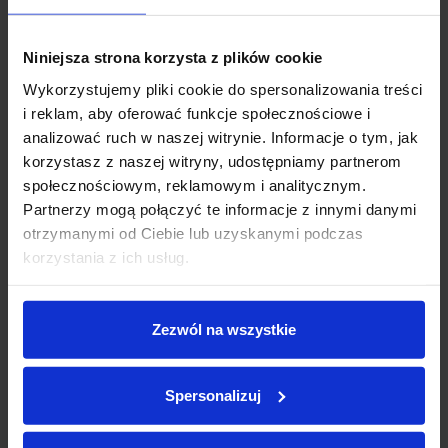
samochodu w rozliczeniu. ❗️
zł
Niniejsza strona korzysta z plików cookie
➡️ Odkupimy Twój samochód: odkupujemy pojazdy wszystkich
Wykorzystujemy pliki cookie do spersonalizowania treści
marek.
40 000 zł
0 zł
i reklam, aby oferować funkcje społecznościowe i
☎️ Zainteresowany bezpłatną wyceną? ➠ Skontaktuj się z naszym
analizować ruch w naszej witrynie. Informacje o tym, jak
doradcą.
Okres:
korzystasz z naszej witryny, udostępniamy partnerom
społecznościowym, reklamowym i analitycznym.
✋ Przed przyjazdem prosimy o kontakt, aby potwierdzić
Partnerzy mogą połączyć te informacje z innymi danymi
aktualność oferty i umówić się na spotkanie.
otrzymanymi od Ciebie lub uzyskanymi podczas
korzystania z ich usług.
BMW 218d | M Pakiet | Adaptacyjne LED | Kamera 360| Salon PL
12 miesięcy
120 miesięcy
Moc: 110 kW
Lakier: Black Sapphire Metallic
Zezwól na wszystkie
Faktura VAT 23%
0
zł
Rata miesięczna:
Bezwypadkowy
Salon Polska
0
zł
Pozostała kwota:
Spersonalizuj
Oprocentowanie w skali roku:
0.0
%, RRSO:
0.0
%, kwota całkowita do zapłaty:
0
zł,
całkowity koszt kredytu:
0
zł