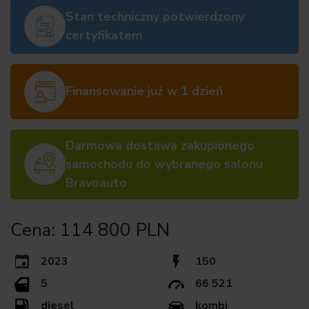
Stan techniczny potwierdzony
certyfikatem
Finansowanie już w 1 dzień
Darmowa dostawa zakupionego
samochodu do wybranego salonu
Bravoauto
Cena: 114 800 PLN
2023
150
5
66 521
diesel
kombi