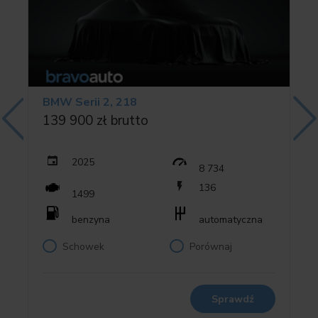
✔️ Asystent świateł drogowych
✔️ Monitoring ciśnienia w oponach
✔️ Instalacja alarmowa
✔️ Aktywna ochrona pieszych
✔️ Mocowanie fotelika dziecięcego ISOFIX
BMW Serii 2, 218
✅ Technologie i multimedia
139 900 zł brutto
✔️ BMW Live Cockpit Professional
✔️ Wyświetlacz Head-Up
✔️ ConnectedDrive Services
2025
8 734
✔️ Connected Package Professional
136
1499
✔️ Teleservices
✔️ Radio cyfrowe DAB+
benzyna
automatyczna
✔️ System eCall (połączenie alarmowe)
Schowek
Porównaj
✅ Osiągi i prowadzenie
✔️ Sportowa automatyczna skrzynia biegów
(dwusprzęgłowa)
Sprawdź
✔️ Adaptacyjne zawieszenie M