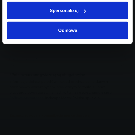
Spersonalizuj
Odmowa
* Pola oznaczone gwiazdką są obligatoryjne
Informacja dotycząca celów i zasad przetwarzania danych
osobowych wskazanych w powyższym formularzu oraz
przysługujących uprawnieniach w tym zakresie znajduje się w
Polityce prywatności
Inchcape Motor Polska sp. z o.o.
Zaznacz zgody na komunikację marketingową