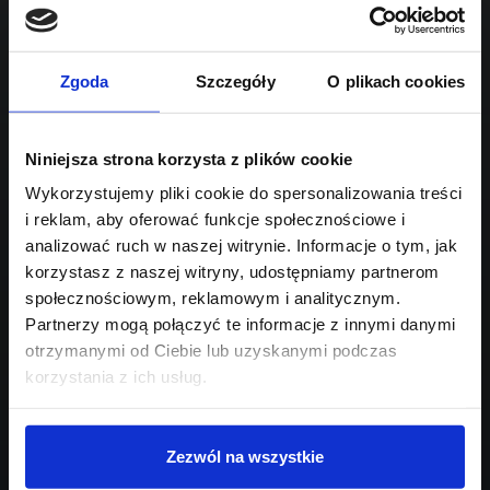
1995
Sprawdź podobne oferty poniżej
diesel
automatyczna
lub
Schowek
Porównaj
Zgoda
Szczegóły
O plikach cookies
Przejdź na listę aktualnych ofert
Niniejsza strona korzysta z plików cookie
Sprawdź
Wykorzystujemy pliki cookie do spersonalizowania treści
i reklam, aby oferować funkcje społecznościowe i
Szukasz innego modelu?
analizować ruch w naszej witrynie. Informacje o tym, jak
korzystasz z naszej witryny, udostępniamy partnerom
Skontaktuj się z nami,
społecznościowym, reklamowym i analitycznym.
pomożemy Ci w wyborze!
Partnerzy mogą połączyć te informacje z innymi danymi
otrzymanymi od Ciebie lub uzyskanymi podczas
korzystania z ich usług.
Zezwól na wszystkie