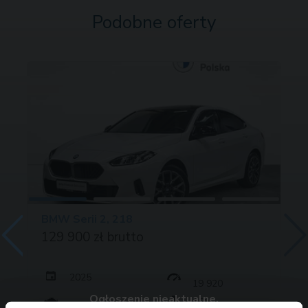
Podobne oferty
BMW Serii 2, 218
129 900 zł brutto
2025
19 920
Ogłoszenie nieaktualne.
150