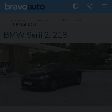
Strona Główna
Samochody
BMW
Seria 2
BMW Serii 2, 218
BMW Serii 2, 218