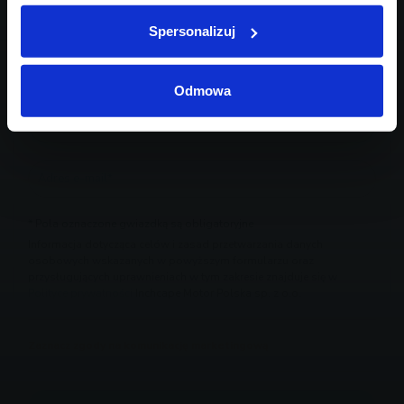
Spersonalizuj
Odmowa
* Pola oznaczone gwiazdką są obligatoryjne
Informacja dotycząca celów i zasad przetwarzania danych
osobowych wskazanych w powyższym formularzu oraz
przysługujących uprawnieniach w tym zakresie znajduje się w
Polityce prywatności
Inchcape Motor Polska sp. z o.o.
Zaznacz zgody na komunikację marketingową