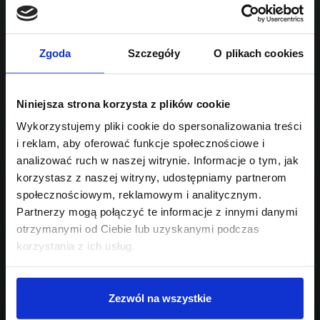
1995
Sprawdź podobne oferty poniżej
diesel
automatyczna
lub
Schowek
Porównaj
Zgoda
Szczegóły
O plikach cookies
Przejdź na listę aktualnych ofert
Niniejsza strona korzysta z plików cookie
Sprawdź
Wykorzystujemy pliki cookie do spersonalizowania treści
i reklam, aby oferować funkcje społecznościowe i
Szukasz innego modelu?
analizować ruch w naszej witrynie. Informacje o tym, jak
korzystasz z naszej witryny, udostępniamy partnerom
Skontaktuj się z nami,
społecznościowym, reklamowym i analitycznym.
pomożemy Ci w wyborze!
Partnerzy mogą połączyć te informacje z innymi danymi
otrzymanymi od Ciebie lub uzyskanymi podczas
korzystania z ich usług.
Zezwól na wszystkie