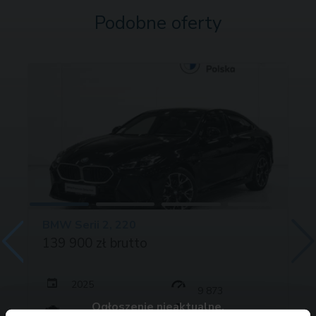
Podobne oferty
BMW Serii 2, 220
139 900 zł brutto
2025
9 873
Ogłoszenie nieaktualne.
163