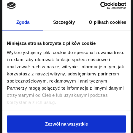
1995
Sprawdź podobne oferty poniżej
diesel
automatyczna
lub
Schowek
Porównaj
Zgoda
Szczegóły
O plikach cookies
Przejdź na listę aktualnych ofert
Niniejsza strona korzysta z plików cookie
Sprawdź
Wykorzystujemy pliki cookie do spersonalizowania treści
i reklam, aby oferować funkcje społecznościowe i
Szukasz innego modelu?
analizować ruch w naszej witrynie. Informacje o tym, jak
korzystasz z naszej witryny, udostępniamy partnerom
Skontaktuj się z nami,
społecznościowym, reklamowym i analitycznym.
pomożemy Ci w wyborze!
Partnerzy mogą połączyć te informacje z innymi danymi
otrzymanymi od Ciebie lub uzyskanymi podczas
korzystania z ich usług.
Zezwól na wszystkie