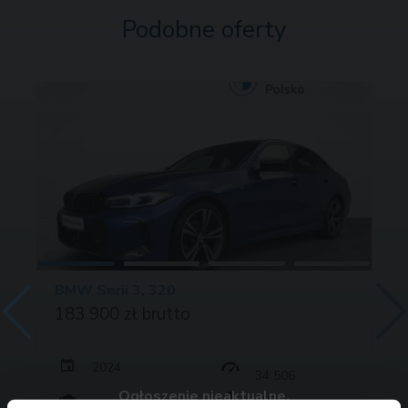
Podobne oferty
BMW Serii 3, 320
183 900 zł brutto
2024
34 506
Ogłoszenie nieaktualne.
190