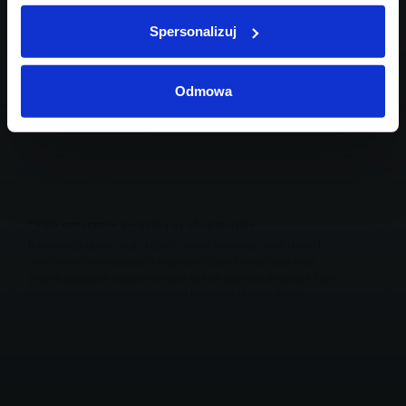
Spersonalizuj
Odmowa
* Pola oznaczone gwiazdką są obligatoryjne
Informacja dotycząca celów i zasad przetwarzania danych
osobowych wskazanych w powyższym formularzu oraz
przysługujących uprawnieniach w tym zakresie znajduje się w
Polityce prywatności
Inchcape Motor Polska sp. z o.o.
Zaznacz zgody na komunikację marketingową