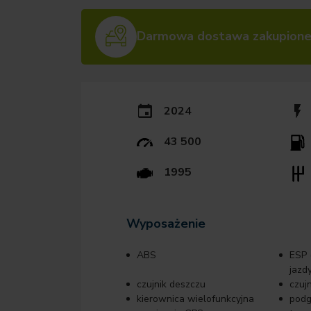
Darmowa dostawa zakupione
2024
43 500
1995
Wyposażenie
ABS
ESP (
jazdy
czujnik deszczu
czuj
kierownica wielofunkcyjna
podg