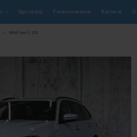
p
Sprzedaj
Finansowanie
Kariera
O
BMW Serii 3, 320