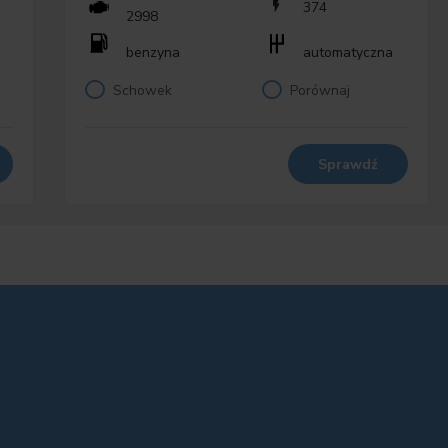
374
2998
benzyna
automatyczna
Schowek
Porównaj
Sprawdź