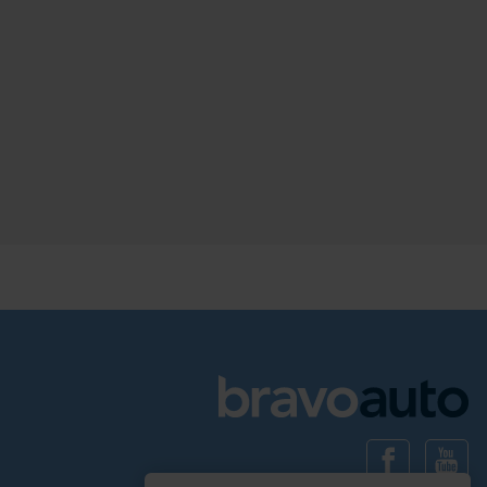
245
1998
benzyna
automatyczna
Schowek
Porównaj
Sprawdź