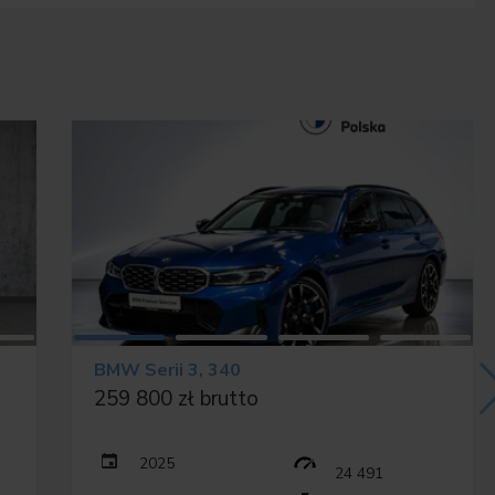
ażera
znej
BMW Serii 3, 340
259 800 zł brutto
2025
24 491