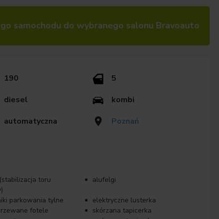
go samochodu do wybranego salonu Bravoauto
190
5
diesel
kombi
automatyczna
Poznań
stabilizacja toru
alufelgi
)
niki parkowania tylne
elektryczne lusterka
rzewane fotele
skórzana tapicerka