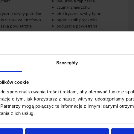
pomat
welurowa tapicerka
czujnik zmierzchu
tryczne szyby przednie
elektryczne szyby tylne
atyzacja dwustrefowa
ogranicznik prędkości
szka powietrzna
poduszka powietrzna
żera
kierowcy
o niefabryczne
klimatyzacja automatyczna
tent parkowania
asystent pasa ruchu
x
łopatki zmiany biegów
Szczegóły
nik martwego pola
poduszki boczne przednie
luczykowy dostęp
światła adaptacyjne
 plików cookie
do spersonalizowania treści i reklam, aby oferować funkcje sp
ormacje o tym, jak korzystasz z naszej witryny, udostępniamy p
Partnerzy mogą połączyć te informacje z innymi danymi otrzym
or finansowania
nia z ich usług.