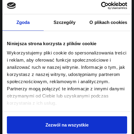
1995
Sprawdź podobne oferty poniżej
diesel
automatyczna
lub
Schowek
Porównaj
Zgoda
Szczegóły
O plikach cookies
Przejdź na listę aktualnych ofert
Niniejsza strona korzysta z plików cookie
Sprawdź
Wykorzystujemy pliki cookie do spersonalizowania treści
i reklam, aby oferować funkcje społecznościowe i
Szukasz innego modelu?
analizować ruch w naszej witrynie. Informacje o tym, jak
korzystasz z naszej witryny, udostępniamy partnerom
Skontaktuj się z nami,
społecznościowym, reklamowym i analitycznym.
pomożemy Ci w wyborze!
Partnerzy mogą połączyć te informacje z innymi danymi
otrzymanymi od Ciebie lub uzyskanymi podczas
korzystania z ich usług.
Zezwól na wszystkie