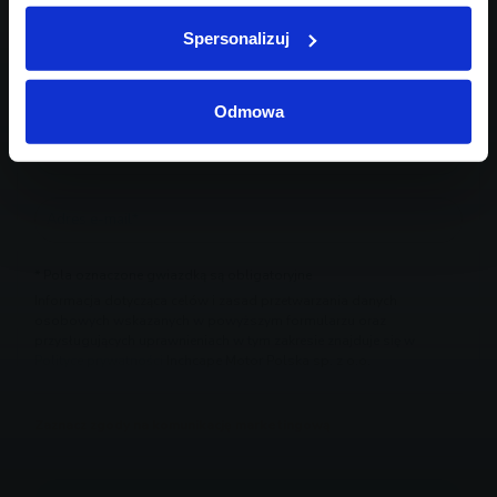
Spersonalizuj
Odmowa
* Pola oznaczone gwiazdką są obligatoryjne
Informacja dotycząca celów i zasad przetwarzania danych
osobowych wskazanych w powyższym formularzu oraz
przysługujących uprawnieniach w tym zakresie znajduje się w
Polityce prywatności
Inchcape Motor Polska sp. z o.o.
Zaznacz zgody na komunikację marketingową