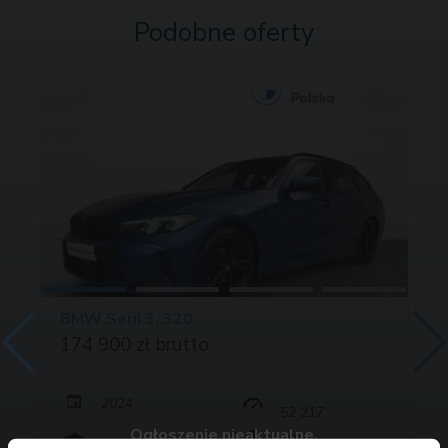
Podobne oferty
BMW Serii 3, 320
174 900 zł brutto
2024
52 217
Ogłoszenie nieaktualne.
190