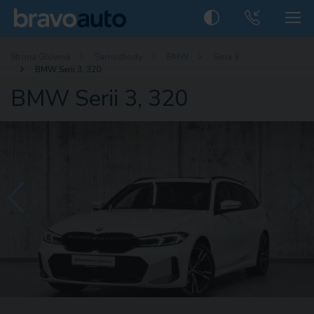
Strona Główna
Samochody
BMW
Seria 3
BMW Serii 3, 320
BMW Serii 3, 320