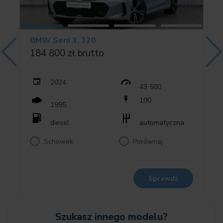
✅ Bezpieczeństwo i asystenci
✔️ 02PA Zabezpieczenie śrub kół
BMW Serii 3, 320
✔️ 02VB Wskaźn. ciśnienia pow. w oponach
184 800 zł brutto
✔️ 02VC Zestaw naprawczy do opon
✔️ 0302 Instalacja alarmowa
✔️ 0544 Tempomat z funkcją hamowania
2024
43 500
✔️ 0552 Adaptacyjny reflektor LED
190
1995
✔️ 05AC Asystent świateł drogowych
✔️ 05AQ Active Guard Plus
diesel
automatyczna
✔️ 05AS Driving Assistant
Schowek
Porównaj
✔️ 05DA Dezaktywacja poduszki powietrznej pasaż.
✔️ 05DN System wspomagania parkowania Plus
✔️ 08TF Aktywna ochrona pieszych
✔️ 08WD Sterowanie systemów wspomagania kierowcy
Sprawdź
✅ Technologie i multimedia
✔️ 01CE System rekuperacji
Szukasz innego modelu?