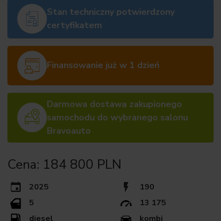
Stan techniczny potwierdzony
certyfikatem
Finansowanie już w 1 dzień
Darmowa dostawa zakupionego
samochodu do wybranego salonu
Bravoauto
Cena: 184 800 PLN
2025
190
5
13 175
diesel
kombi