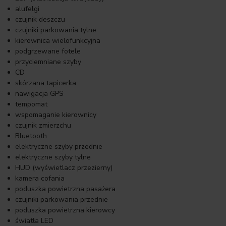
alufelgi
czujnik deszczu
czujniki parkowania tylne
kierownica wielofunkcyjna
podgrzewane fotele
przyciemniane szyby
CD
skórzana tapicerka
nawigacja GPS
tempomat
wspomaganie kierownicy
czujnik zmierzchu
Bluetooth
elektryczne szyby przednie
elektryczne szyby tylne
HUD (wyświetlacz przezierny)
kamera cofania
poduszka powietrzna pasażera
czujniki parkowania przednie
poduszka powietrzna kierowcy
światła LED