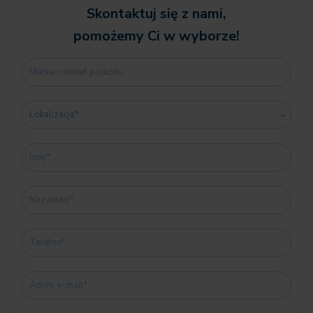
✔️ 0548 Licznik kilometrów
Skontaktuj się z nami,
✔️ 0654 Tuner DAB (z funkcją DAB+)
pomożemy Ci w wyborze!
✔️ 06AE Teleservices
✔️ 06AF Ustawowy numer awaryjny
✔️ 06AK Connected Drive Services
✔️ 06C4 Connected Package Professional
✔️ 06PA Personal eSIM
✔️ 06U3 BMW Live kokpit Professional
✔️ 06VB Sterowanie Infotainment
✔️ 07A2 Innovation Pack II
✔️ 07LG Guidance Paket
✅ Design i wykończenie
✔️ 01HX BMW obr. st. lek. Double Spoke 848M STD SO BIC
✔️ 02TB Sportowa automatyczna skrzynia biegów
✔️ 02VL Zmienny sportowy układ kierowniczy
✔️ 0337 M Pakiet sportowy
✔️ 04LN Wykończenie wnętrza Aluminium Rhombicle Anthracite
✔️ 04UR Oświetlenie wnętrza dookoła