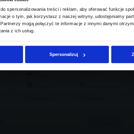
do spersonalizowania treści i reklam, aby oferować funkcje sp
ormacje o tym, jak korzystasz z naszej witryny, udostępniamy p
Partnerzy mogą połączyć te informacje z innymi danymi otrzym
nia z ich usług.
BMW Serii 3, 320
125 900 zł brutto
Spersonalizuj
Z
2021
95 060
190
1995
diesel
automatyczna
Schowek
Porównaj
Sprawdź