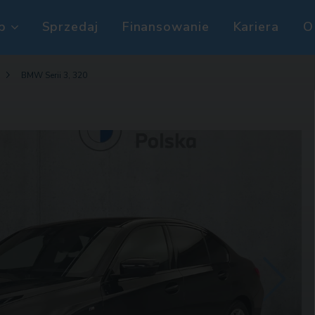
p
Sprzedaj
Finansowanie
Kariera
O
BMW Serii 3, 320