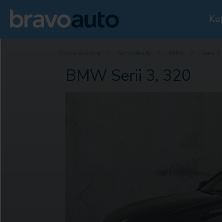
Ku
Strona Główna
Samochody
BMW
Seria 3
BMW Serii 3, 320