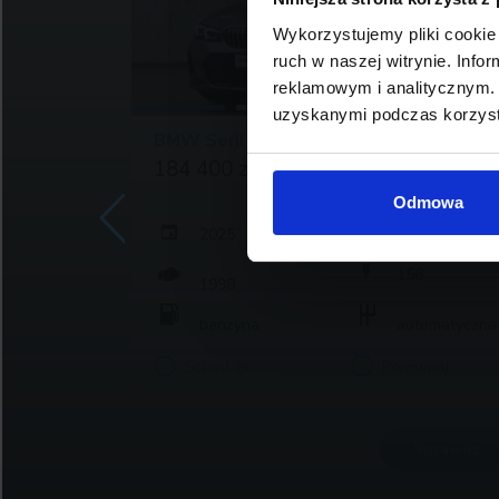
Wykorzystujemy pliki cookie 
ruch w naszej witrynie. Inf
reklamowym i analitycznym. 
uzyskanymi podczas korzysta
BMW Serii 3, 318
184 400 zł brutto
Odmowa
2025
6
12 270
156
1998
atyczna
benzyna
automatyczna
j
Schowek
Porównaj
rawdź
Sprawdź