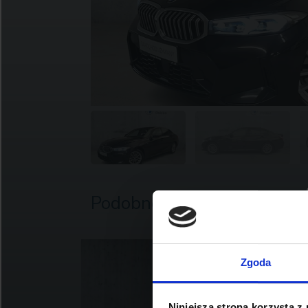
Podobne oferty
Zgoda
Niniejsza strona korzysta z