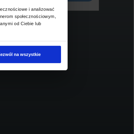
ołecznościowe i analizować
artnerom społecznościowym,
anymi od Ciebie lub
BMW Serii 3, 320
BM
196 900 zł brutto
18
ezwól na wszystkie
2024
67 900
190
1995
diesel
automatyczna
Schowek
Porównaj
Sprawdź