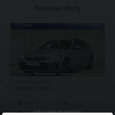
Podobne oferty
BMW Serii 3, 320
182 800 zł brutto
2024
35 100
Ogłoszenie nieaktualne.
190