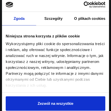
1995
Sprawdź podobne oferty poniżej
diesel
automatyczna
lub
Schowek
Porównaj
Zgoda
Szczegóły
O plikach cookies
Przejdź na listę aktualnych ofert
Niniejsza strona korzysta z plików cookie
Sprawdź
Wykorzystujemy pliki cookie do spersonalizowania treści
i reklam, aby oferować funkcje społecznościowe i
Szukasz innego modelu?
analizować ruch w naszej witrynie. Informacje o tym, jak
korzystasz z naszej witryny, udostępniamy partnerom
Skontaktuj się z nami,
społecznościowym, reklamowym i analitycznym.
pomożemy Ci w wyborze!
Partnerzy mogą połączyć te informacje z innymi danymi
otrzymanymi od Ciebie lub uzyskanymi podczas
korzystania z ich usług.
Zezwól na wszystkie