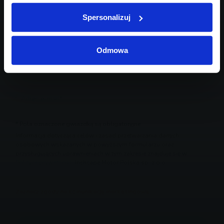
Spersonalizuj
Odmowa
* Pola oznaczone gwiazdką są obligatoryjne
Informacja dotycząca celów i zasad przetwarzania danych
osobowych wskazanych w powyższym formularzu oraz
przysługujących uprawnieniach w tym zakresie znajduje się w
Polityce prywatności
Inchcape Motor Polska sp. z o.o.
Zaznacz zgody na komunikację marketingową