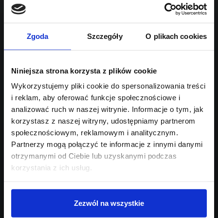
1995
Sprawdź podobne oferty poniżej
diesel
automatyczna
lub
Schowek
Porównaj
Zgoda
Szczegóły
O plikach cookies
Przejdź na listę aktualnych ofert
Niniejsza strona korzysta z plików cookie
Sprawdź
Wykorzystujemy pliki cookie do spersonalizowania treści
i reklam, aby oferować funkcje społecznościowe i
Szukasz innego modelu?
analizować ruch w naszej witrynie. Informacje o tym, jak
korzystasz z naszej witryny, udostępniamy partnerom
Skontaktuj się z nami,
społecznościowym, reklamowym i analitycznym.
pomożemy Ci w wyborze!
Partnerzy mogą połączyć te informacje z innymi danymi
otrzymanymi od Ciebie lub uzyskanymi podczas
korzystania z ich usług.
Zezwól na wszystkie