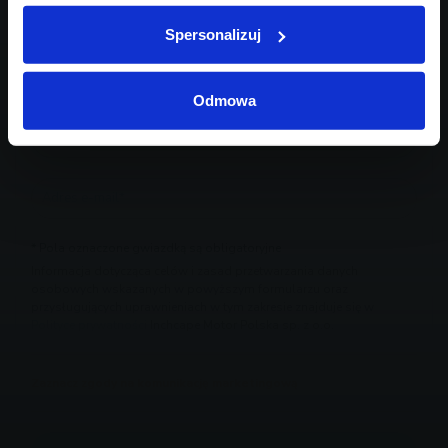
Spersonalizuj
Odmowa
* Pola oznaczone gwiazdką są obligatoryjne
Informacja dotycząca celów i zasad przetwarzania danych
osobowych wskazanych w powyższym formularzu oraz
przysługujących uprawnieniach w tym zakresie znajduje się w
Polityce prywatności
Inchcape Motor Polska sp. z o.o.
Zaznacz zgody na komunikację marketingową