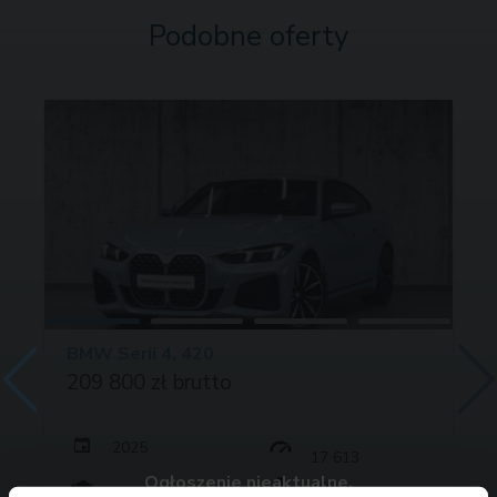
Podobne oferty
BMW Serii 4, 420
209 800 zł brutto
2025
17 613
Ogłoszenie nieaktualne.
190