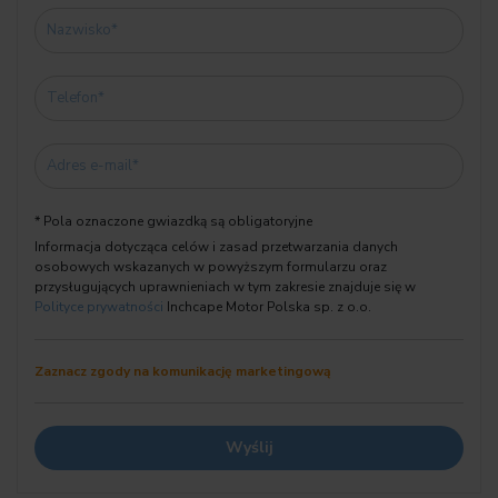
06AF Ustawowy numer awaryjny
06AK Connected Drive Services
06C3 Connected Package Professional
06DR BMW drive recorder
06U3 BMW Live kokpit Professional
06U8 Sterowanie gestami BMW
0710 M Kierownica skórzana
0715 Pakiet areodynamiczny M
* Pola oznaczone gwiazdką są obligatoryjne
0754 M Spojler tylny
Informacja dotycząca celów i zasad przetwarzania danych
0760 Wysoki połysk Shadow-Line
osobowych wskazanych w powyższym formularzu oraz
0775 Podsufitka antracyt
przysługujących uprawnieniach w tym zakresie znajduje się w
07M9 M Shadow Line o rozszerzonym zakresie
Polityce prywatności
Inchcape Motor Polska sp. z o.o.
08A1 Polska wersja językowa
08AT Literatura pokładowa, polski
Zaznacz zgody na komunikację marketingową
08EK Dummy-SALAPA
08KA Termin wym.oleju 24 miesiące/30 000 km
08R9 Czynnik chłodniczy R1234yf
08TF Aktywna ochrona pieszych
08TR Dekodowanie funkcji dodatkowych