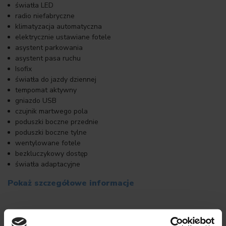
światła LED
radio niefabryczne
klimatyzacja automatyczna
elektrycznie ustawiane fotele
asystent parkowania
asystent pasa ruchu
Isofix
światła do jazdy dziennej
tempomat aktywny
gniazdo USB
czujnik martwego pola
poduszki boczne przednie
poduszki boczne tylne
wentylowane fotele
bezkluczykowy dostęp
światła adaptacyjne
Pokaż szczegółowe informacje
Opis