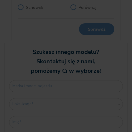
04FH Fotel z aktywną wentylacją
Schowek
Porównaj
04GQ M pasy bezpieczeństwa
04MC Listwy wewnętrzne Carbon Fibre
04U0 Nakładka galwaniczna na elementach obsł.
Sprawdź
04UR Oświetlenie wnętrza dookoła
0534 Klimatyzacja automatyczna
0548 Licznik kilometrów
Szukasz innego modelu?
05AC Asystent świateł drogowych
Skontaktuj się z nami,
05AL Active Protection
pomożemy Ci w wyborze!
05AU Driving Assistant Professional
05AZ BMW Laserlicht
05DN System wspomagania parkowania Plus
0610 Wyświetlacz przezierny
0688 Harman/Kardon Surround Sound System
06AE Teleservices