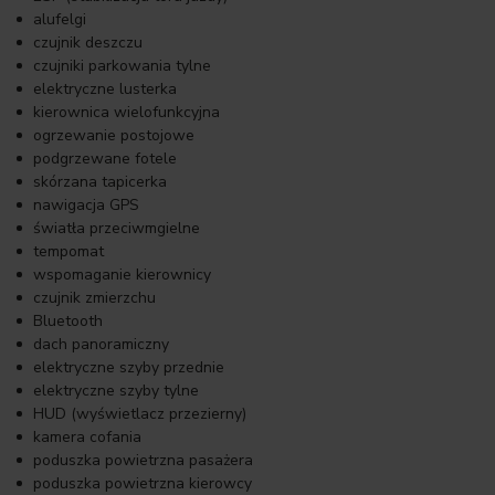
alufelgi
czujnik deszczu
czujniki parkowania tylne
elektryczne lusterka
kierownica wielofunkcyjna
ogrzewanie postojowe
podgrzewane fotele
skórzana tapicerka
nawigacja GPS
światła przeciwmgielne
tempomat
wspomaganie kierownicy
czujnik zmierzchu
Bluetooth
dach panoramiczny
elektryczne szyby przednie
elektryczne szyby tylne
HUD (wyświetlacz przezierny)
kamera cofania
poduszka powietrzna pasażera
poduszka powietrzna kierowcy