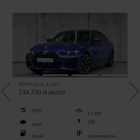
02VF Adaptacyjne podwozie M
02VL Zmienny sportowy układ kierowniczy
0302 Instalacja alarmowa
0322 Funkcja dostępu komfortowego
032Z ENTFALL BMW DIGITAL KEY
03AC Hak holowniczy
03BE Czasze lusterka, czarne
0403 Dach przesuwno-uchylny, elektryczny
BMW Serii 4, 420
0420 Przyciemniane szyby
234 700 zł brutto
0428 Trójkąt ostrzegawczy i apteczka
0430 Lust. wew./zew. z automatyką przyciemn.
0431 Lusterko wewn. ściemniane automatycznie
2025
12 300
0493 Zespół schowków
190
1995
0494 Podgrzwanie fotela kierowcy/pasażera
diesel
automatyczna