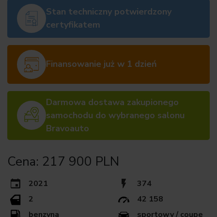
Stan techniczny potwierdzony
certyfikatem
Finansowanie już w 1 dzień
Darmowa dostawa zakupionego
samochodu do wybranego salonu
Bravoauto
Cena: 217 900 PLN
2021
374
2
42 158
benzyna
sportowy / coupe