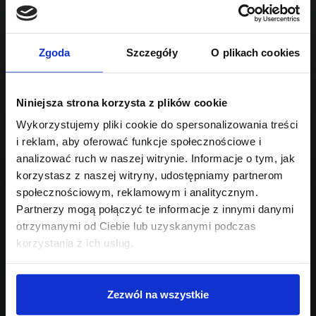
1995
Sprawdź podobne oferty poniżej
diesel
automatyczna
lub
Schowek
Porównaj
Zgoda
Szczegóły
O plikach cookies
Przejdź na listę aktualnych ofert
Niniejsza strona korzysta z plików cookie
Sprawdź
Wykorzystujemy pliki cookie do spersonalizowania treści
i reklam, aby oferować funkcje społecznościowe i
Szukasz innego modelu?
analizować ruch w naszej witrynie. Informacje o tym, jak
korzystasz z naszej witryny, udostępniamy partnerom
Skontaktuj się z nami,
społecznościowym, reklamowym i analitycznym.
pomożemy Ci w wyborze!
Partnerzy mogą połączyć te informacje z innymi danymi
otrzymanymi od Ciebie lub uzyskanymi podczas
korzystania z ich usług.
Zezwól na wszystkie