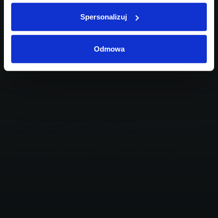
Spersonalizuj
Odmowa
* Pola oznaczone gwiazdką są obligatoryjne
Informacja dotycząca celów i zasad przetwarzania danych
osobowych wskazanych w powyższym formularzu oraz
przysługujących uprawnieniach w tym zakresie znajduje się w
Polityce prywatności
Inchcape Motor Polska sp. z o.o.
Zaznacz zgody na komunikację marketingową