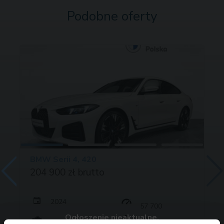
Podobne oferty
BMW Serii 4, 420
204 900 zł brutto
2024
57 700
Ogłoszenie nieaktualne.
190