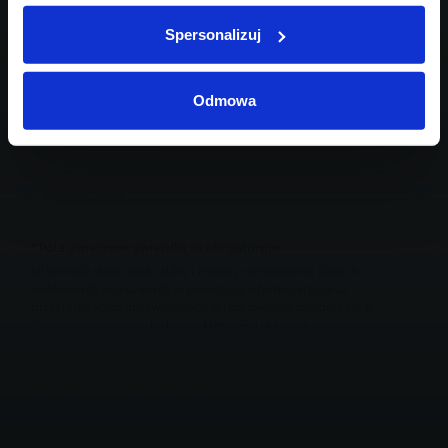
Spersonalizuj
Odmowa
* Pola oznaczone gwiazdką są obligatoryjne
Informacja dotycząca celów i zasad przetwarzania danych
osobowych wskazanych w powyższym formularzu oraz
przysługujących uprawnieniach w tym zakresie znajduje się w
Polityce prywatności
Inchcape Motor Polska sp. z o.o.
Zaznacz zgody na komunikację marketingową