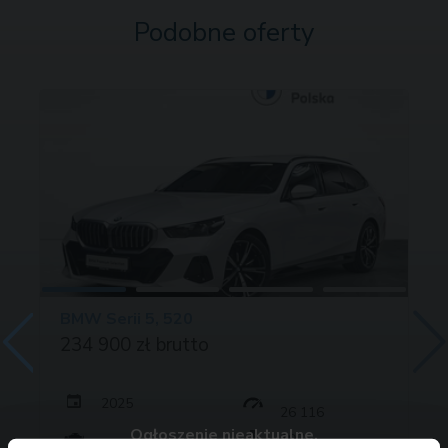
Podobne oferty
BMW Serii 5, 520
234 900 zł brutto
2025
26 116
Ogłoszenie nieaktualne.
197