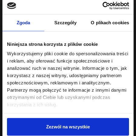
1995
Sprawdź podobne oferty poniżej
diesel
automatyczna
lub
Schowek
Porównaj
Zgoda
Szczegóły
O plikach cookies
Przejdź na listę aktualnych ofert
Niniejsza strona korzysta z plików cookie
Sprawdź
Wykorzystujemy pliki cookie do spersonalizowania treści
i reklam, aby oferować funkcje społecznościowe i
Szukasz innego modelu?
analizować ruch w naszej witrynie. Informacje o tym, jak
korzystasz z naszej witryny, udostępniamy partnerom
Skontaktuj się z nami,
społecznościowym, reklamowym i analitycznym.
pomożemy Ci w wyborze!
Partnerzy mogą połączyć te informacje z innymi danymi
otrzymanymi od Ciebie lub uzyskanymi podczas
korzystania z ich usług.
Zezwól na wszystkie