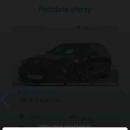
Podobne oferty
BMW Serii 5, 530
289 900 zł brutto
2024
23 141
Ogłoszenie nieaktualne.
190