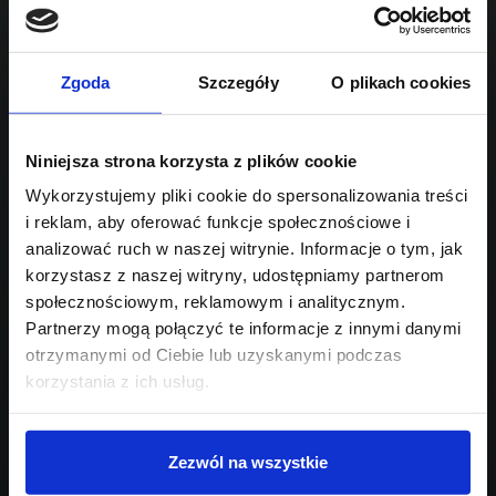
1998
Sprawdź podobne oferty poniżej
hybryda Plug-in
automatyczna
lub
Schowek
Porównaj
Zgoda
Szczegóły
O plikach cookies
Przejdź na listę aktualnych ofert
Niniejsza strona korzysta z plików cookie
Sprawdź
Wykorzystujemy pliki cookie do spersonalizowania treści
i reklam, aby oferować funkcje społecznościowe i
Szukasz innego modelu?
analizować ruch w naszej witrynie. Informacje o tym, jak
korzystasz z naszej witryny, udostępniamy partnerom
Skontaktuj się z nami,
społecznościowym, reklamowym i analitycznym.
pomożemy Ci w wyborze!
Partnerzy mogą połączyć te informacje z innymi danymi
otrzymanymi od Ciebie lub uzyskanymi podczas
korzystania z ich usług.
Zezwól na wszystkie