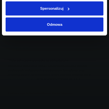
Spersonalizuj
Odmowa
* Pola oznaczone gwiazdką są obligatoryjne
Informacja dotycząca celów i zasad przetwarzania danych
osobowych wskazanych w powyższym formularzu oraz
przysługujących uprawnieniach w tym zakresie znajduje się w
Polityce prywatności
Inchcape Motor Polska sp. z o.o.
Zaznacz zgody na komunikację marketingową