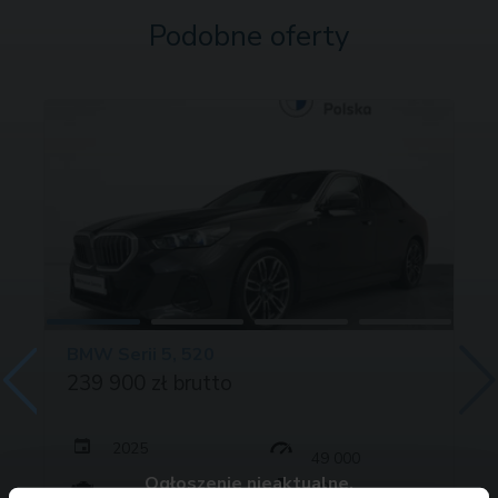
Podobne oferty
BMW Serii 5, 520
239 900 zł brutto
2025
49 000
Ogłoszenie nieaktualne.
197