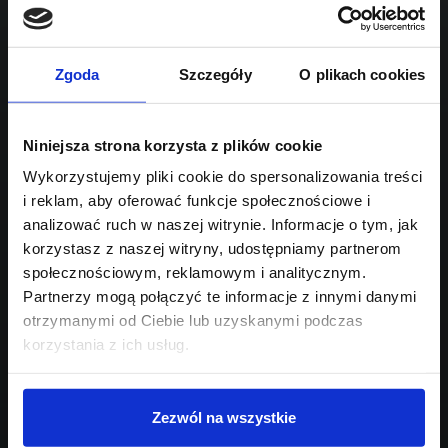
1995
Sprawdź podobne oferty poniżej
diesel
automatyczna
lub
Schowek
Porównaj
Zgoda
Szczegóły
O plikach cookies
Przejdź na listę aktualnych ofert
Niniejsza strona korzysta z plików cookie
Sprawdź
Wykorzystujemy pliki cookie do spersonalizowania treści
i reklam, aby oferować funkcje społecznościowe i
Szukasz innego modelu?
analizować ruch w naszej witrynie. Informacje o tym, jak
korzystasz z naszej witryny, udostępniamy partnerom
Skontaktuj się z nami,
społecznościowym, reklamowym i analitycznym.
pomożemy Ci w wyborze!
Partnerzy mogą połączyć te informacje z innymi danymi
otrzymanymi od Ciebie lub uzyskanymi podczas
korzystania z ich usług.
Zezwól na wszystkie