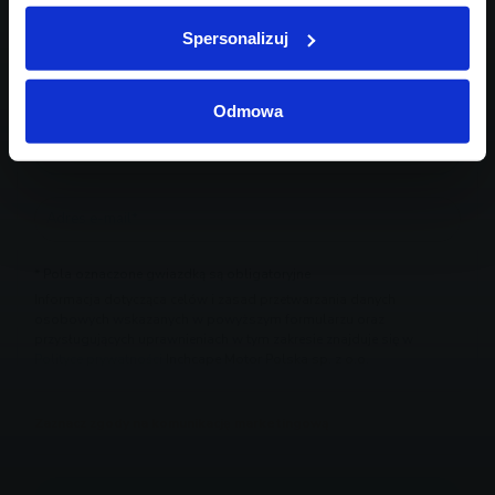
Spersonalizuj
Odmowa
* Pola oznaczone gwiazdką są obligatoryjne
Informacja dotycząca celów i zasad przetwarzania danych
osobowych wskazanych w powyższym formularzu oraz
przysługujących uprawnieniach w tym zakresie znajduje się w
Polityce prywatności
Inchcape Motor Polska sp. z o.o.
Zaznacz zgody na komunikację marketingową