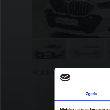
Podobne oferty
Zgoda
Niniejsza strona korzysta z