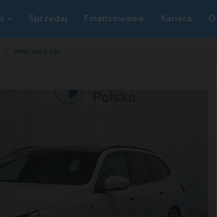
p
Sprzedaj
Finansowanie
Kariera
O
BMW Serii 5, 520