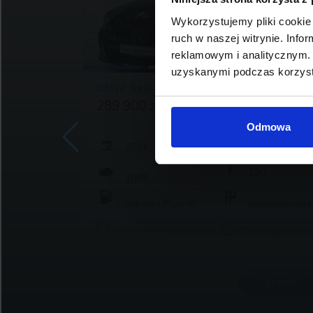
Wykorzystujemy pliki cookie 
ruch w naszej witrynie. Inf
reklamowym i analitycznym. 
uzyskanymi podczas korzysta
BMW Serii 5, 530
289 900 zł brutto
Odmowa
2024
23 141
190
1998
atyczna
hybryda Plug-in
automatyczna
j
Schowek
Porównaj
rawdź
Sprawdź