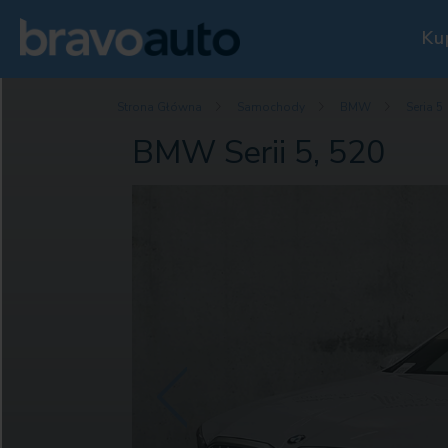
Ku
Strona Główna
Samochody
BMW
Seria 5
BMW Serii 5, 520