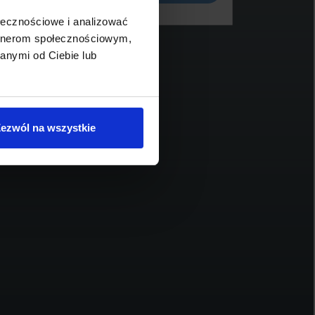
ołecznościowe i analizować
artnerom społecznościowym,
anymi od Ciebie lub
BMW Serii 5, 520
BM
262 900 zł brutto
96
ezwól na wszystkie
2024
47 500
197
1995
diesel
automatyczna
Schowek
Porównaj
Sprawdź