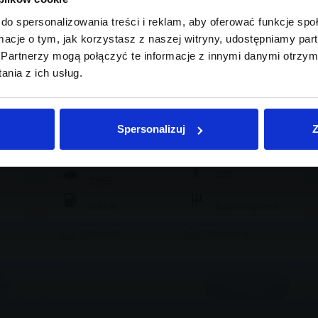
do spersonalizowania treści i reklam, aby oferować funkcje sp
ormacje o tym, jak korzystasz z naszej witryny, udostępniamy p
Partnerzy mogą połączyć te informacje z innymi danymi otrzym
nia z ich usług.
BMW Serii 5, 520
238 700 zł brutto
Spersonalizuj
Z
2025
21 820
197
1995
diesel
automatyczna
Schowek
Porównaj
Sprawdź