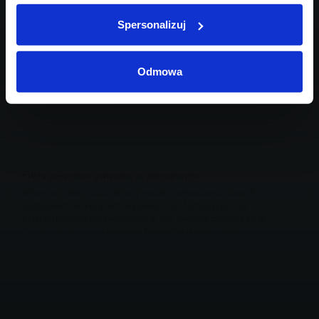
Spersonalizuj
Odmowa
* Pola oznaczone gwiazdką są obligatoryjne
Informacja dotycząca celów i zasad przetwarzania danych
osobowych wskazanych w powyższym formularzu oraz
przysługujących uprawnieniach w tym zakresie znajduje się w
Polityce prywatności
Inchcape Motor Polska sp. z o.o.
Zaznacz zgody na komunikację marketingową