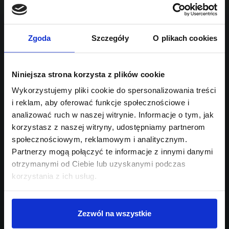
1995
Sprawdź podobne oferty poniżej
diesel
automatyczna
lub
Schowek
Porównaj
Zgoda
Szczegóły
O plikach cookies
Przejdź na listę aktualnych ofert
Niniejsza strona korzysta z plików cookie
Sprawdź
Wykorzystujemy pliki cookie do spersonalizowania treści
i reklam, aby oferować funkcje społecznościowe i
Szukasz innego modelu?
analizować ruch w naszej witrynie. Informacje o tym, jak
korzystasz z naszej witryny, udostępniamy partnerom
Skontaktuj się z nami,
społecznościowym, reklamowym i analitycznym.
pomożemy Ci w wyborze!
Partnerzy mogą połączyć te informacje z innymi danymi
otrzymanymi od Ciebie lub uzyskanymi podczas
korzystania z ich usług.
Zezwól na wszystkie