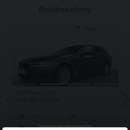
Podobne oferty
BMW Serii 5, 520
129 900 zł brutto
2023
131 200
Ogłoszenie nieaktualne.
190