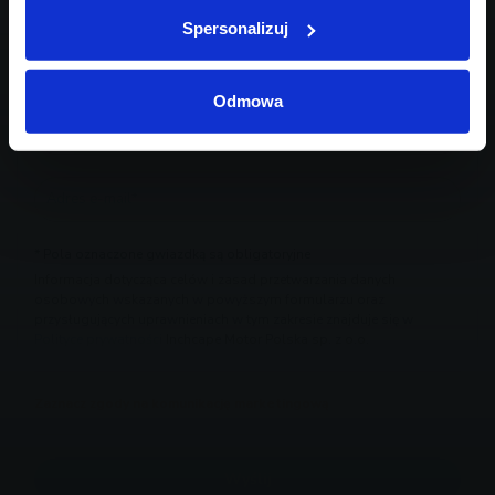
Spersonalizuj
Odmowa
* Pola oznaczone gwiazdką są obligatoryjne
Informacja dotycząca celów i zasad przetwarzania danych
osobowych wskazanych w powyższym formularzu oraz
przysługujących uprawnieniach w tym zakresie znajduje się w
Polityce prywatności
Inchcape Motor Polska sp. z o.o.
Zaznacz zgody na komunikację marketingową