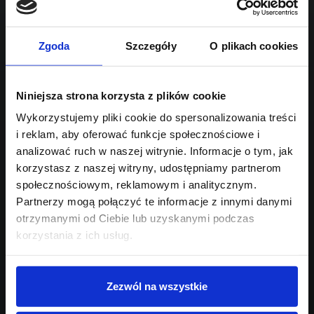
Sprawdź podobne oferty poniżej
diesel
automatyczna
lub
Schowek
Porównaj
Zgoda
Szczegóły
O plikach cookies
Przejdź na listę aktualnych ofert
Sprawdź
Niniejsza strona korzysta z plików cookie
Wykorzystujemy pliki cookie do spersonalizowania treści
i reklam, aby oferować funkcje społecznościowe i
Szukasz innego modelu?
analizować ruch w naszej witrynie. Informacje o tym, jak
Skontaktuj się z nami,
korzystasz z naszej witryny, udostępniamy partnerom
społecznościowym, reklamowym i analitycznym.
pomożemy Ci w wyborze!
Partnerzy mogą połączyć te informacje z innymi danymi
otrzymanymi od Ciebie lub uzyskanymi podczas
korzystania z ich usług.
Zezwól na wszystkie