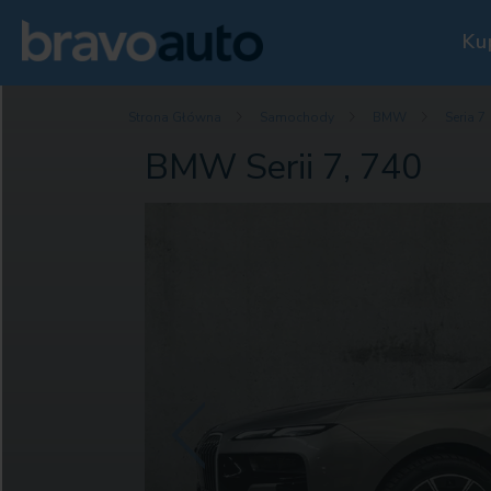
Ku
Strona Główna
Samochody
BMW
Seria 7
BMW Serii 7, 740