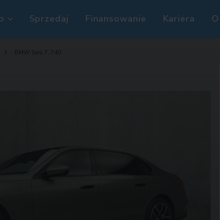
p
Sprzedaj
Finansowanie
Kariera
O
BMW Serii 7, 740