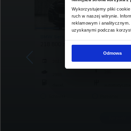
Wykorzystujemy pliki cookie 
ruch w naszej witrynie. Inf
reklamowym i analitycznym. 
uzyskanymi podczas korzysta
BMW Serii 7, 730
218 800 zł brutto
Odmowa
2021
3
148 666
286
2993
atyczna
diesel
automatyczna
j
Schowek
Porównaj
rawdź
Sprawdź