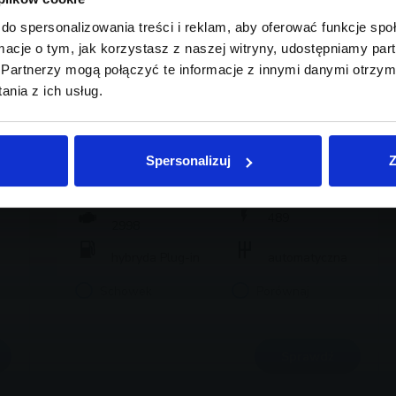
do spersonalizowania treści i reklam, aby oferować funkcje sp
ormacje o tym, jak korzystasz z naszej witryny, udostępniamy p
Partnerzy mogą połączyć te informacje z innymi danymi otrzym
nia z ich usług.
BMW Serii 7, 750
459 900 zł brutto
Spersonalizuj
Z
2024
16 460
489
2998
hybryda Plug-in
automatyczna
Schowek
Porównaj
Sprawdź