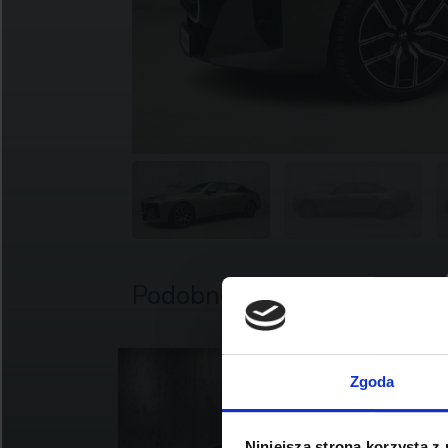
Podobne oferty
Zgoda
Niniejsza strona korzysta z