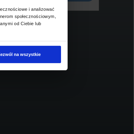
ołecznościowe i analizować
artnerom społecznościowym,
anymi od Ciebie lub
BMW Serii 7, 750
BM
189 900 zł brutto
49
ezwól na wszystkie
2018
109 500
400
2993
diesel
automatyczna
Schowek
Porównaj
Sprawdź