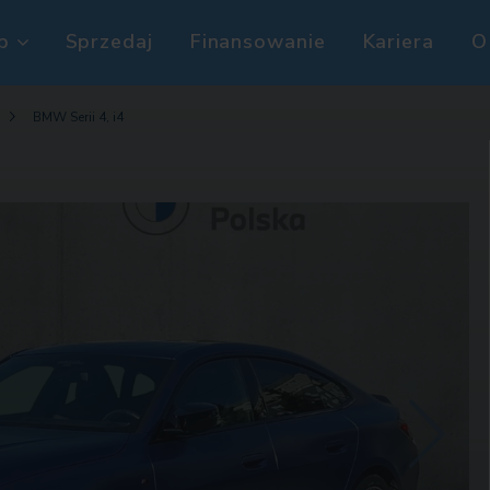
p
Sprzedaj
Finansowanie
Kariera
O
BMW Serii 4, i4