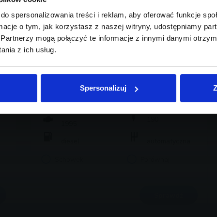
do spersonalizowania treści i reklam, aby oferować funkcje sp
ormacje o tym, jak korzystasz z naszej witryny, udostępniamy p
Partnerzy mogą połączyć te informacje z innymi danymi otrzym
nia z ich usług.
BMW Serii 4, 420
233 900 zł brutto
Spersonalizuj
Z
2025
24 852
190
1995
diesel
automatyczna
Schowek
Porównaj
Sprawdź