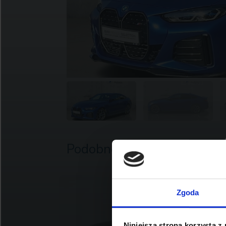
Podobne oferty
Zgoda
Niniejsza strona korzysta z