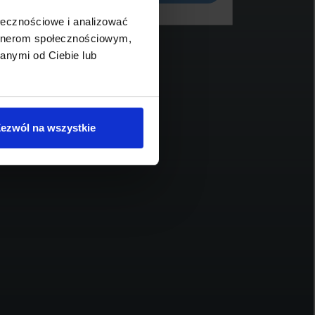
ołecznościowe i analizować
artnerom społecznościowym,
anymi od Ciebie lub
BMW Serii 4, 420
BM
204 900 zł brutto
24
ezwól na wszystkie
2024
57 700
190
1995
diesel
automatyczna
Schowek
Porównaj
Sprawdź