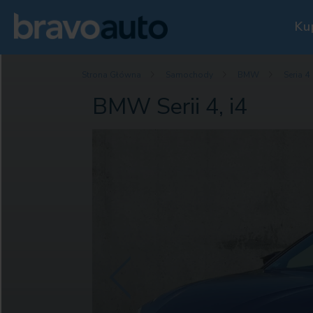
Ku
Strona Główna
Samochody
BMW
Seria 4
BMW Serii 4, i4