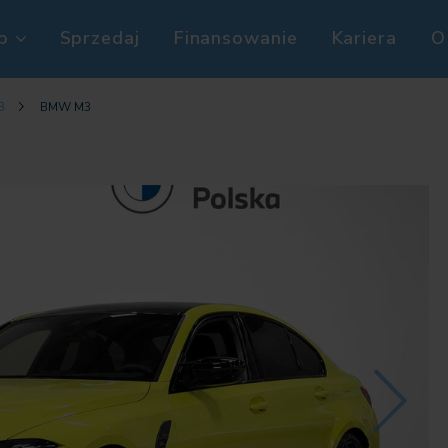
p
Sprzedaj
Finansowanie
Kariera
O
3
BMW M3