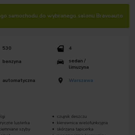
go samochodu do wybranego salonu Bravoauto
530
4
sedan /
benzyna
limuzyna
automatyczna
Warszawa
lgi
czujnik deszczu
tryczne lusterka
kierownica wielofunkcyjna
ciemniane szyby
skórzana tapicerka