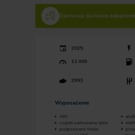
Darmowa dostawa zakupione
2025
11 005
2993
Wyposażenie
ABS
alufe
czujniki parkowania tylne
elek
podgrzewane fotele
przy