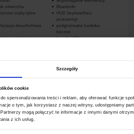
pomat
wspomaganie kierownicy
nik zmierzchu
Bluetooth
tryczne szyby tylne
HUD (wyświetlacz
przezierny)
atyzacja dwustrefowa
podgrzewane lusterka
boczne
szka powietrzna
światła LED
owcy
atyzacja automatyczna
elektrycznie ustawiane
fotele
tent pasa ruchu
system Start-Stop
Szczegóły
tła do jazdy dziennej
gniazdo USB
szki boczne przednie
poduszki boczne tylne
ietlanie zakrętów
światła adaptacyjne
 plików cookie
do spersonalizowania treści i reklam, aby oferować funkcje sp
ormacje o tym, jak korzystasz z naszej witryny, udostępniamy p
Partnerzy mogą połączyć te informacje z innymi danymi otrzym
nia z ich usług.
or finansowania
samochodów używanych segmentu premium.