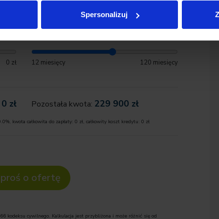
y ulicy Łopuszańskiej 38B.
Spersonalizuj
Z
zł
Okres:
nnie wyselekcjonowanych pojazdów różnych marek, w
arancją niskiego przebiegu oraz sprawdzoną historią
0 zł
12 miesięcy
120 miesięcy
wego salonu z autoryzowanymi serwisami tych marek,
jwyższym poziomie.
0
zł
229 900
zł
Pozostała kwota:
u
Bmw M3 Competition xdrive
0.0
%, kwota całkowita do zapłaty:
0
zł, całkowity koszt kredytu:
0
zł
proś o ofertę
Yas Marina Blau/schwarz (LKG5)
66 kodeksu cywilnego. Kalkulacja jest przybliżona i może różnić się od