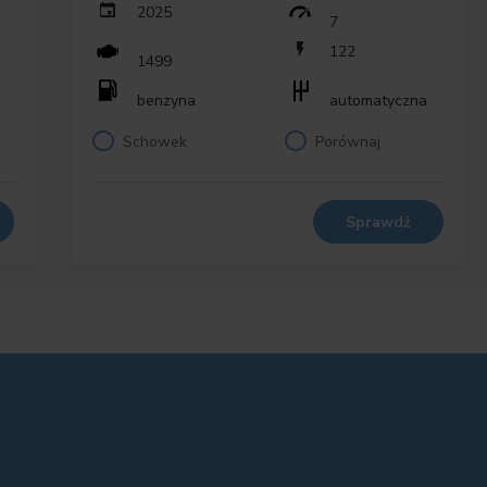
2025
7
iemn.
122
1499
tycznie
cią
benzyna
automatyczna
Schowek
Porównaj
era
Sprawdź
ch obsł.