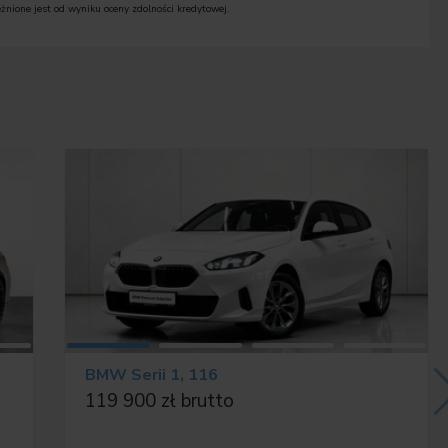
żnione jest od wyniku oceny zdolności kredytowej.
a UE
BMW Serii 1, 116
RNY Z WYS.POŁ.
119 900 zł brutto