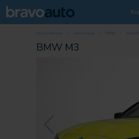
Ku
Strona Główna
Samochody
BMW
Seria M
BMW M3