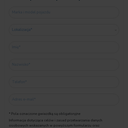
✔️ Relingi dachowe M Shadow Line
✔️ Przyciemniane szyby
✔️ Listwy dekoracyjne czarne, wysoki połysk
✔️ Deska rozdzielcza Luxury
✅ Dodatkowe wyposażenie
✔️ Hak holowniczy
✔️ Instalacja alarmowa
✅ Informacje dodatkowe
✔️ Norma emisji spalin EU6 RDE II
✔️ Wersja językowa niemiecka
✔️ Interwał serwisowy 24 miesiące / 30 000 km
✔️ Gwarancja producenta do 27.01.2028
➡️ Możliwość prezentacji video pojazdu oraz zakupu w formie
* Pola oznaczone gwiazdką są obligatoryjne
leasingu/kredytu
Informacja dotycząca celów i zasad przetwarzania danych
osobowych wskazanych w powyższym formularzu oraz