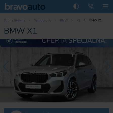
Strona Główna
Samochody
BMW
X1
BMW X1
BMW X1