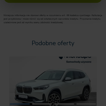
✅ Komfort i funkcjonalność
✔️ Automatyczna skrzynia biegów z łopatkami zmiany biegów
✔️ Adaptacyjne podwozie M
Niniejsza informacja nie stanowi oferty w rozumieniu art. 66 kodeksu cywilnego. Kalkulacja
✔️ Sportowe fotele
jest przybliżona i może różnić się od ostatecznych warunków kredytu. Przyznanie kredytu
✔️ Podgrzewane fotele przednie
uzależnione jest od wyniku oceny zdolności kredytowej.
✔️ Kierownica skórzana M
✔️ Podsufitka antracytowa
✔️ Klimatyzacja automatyczna
Podobne oferty
✔️ Komfortowy dostęp
✔️ Elektryczna klapa bagażnika
✔️ System załadunku / siatka oddzielająca bagażnik
✔️ Lusterka z automatycznym przyciemnianiem
✔️ Mocowania ISOFIX
✅ Bezpieczeństwo i asystenci
✔️ Driving Assistant Plus
✔️ Active Guard
✔️ System wspomagania parkowania Plus
✔️ Asystent świateł drogowych