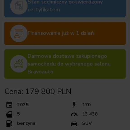
Stan techniczny potwierdzony
certyfikatem
Finansowanie już w 1 dzień
Darmowa dostawa zakupionego
samochodu do wybranego salonu
Bravoauto
Cena: 179 800 PLN
2025
170
5
13 438
benzyna
SUV