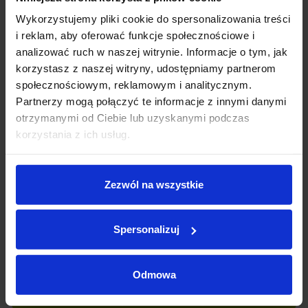
doradcą.
Wykorzystujemy pliki cookie do spersonalizowania treści
Okres:
i reklam, aby oferować funkcje społecznościowe i
✋ Przed przyjazdem prosimy o kontakt, aby potwierdzić
analizować ruch w naszej witrynie. Informacje o tym, jak
aktualność oferty i umówić się na spotkanie.
korzystasz z naszej witryny, udostępniamy partnerom
społecznościowym, reklamowym i analitycznym.
BMW X1 sDrive20i | M Sport Pro | 170 KM | 2025 | Head‑Up |
12 miesięcy
120 miesięcy
Partnerzy mogą połączyć te informacje z innymi danymi
LED |
otrzymanymi od Ciebie lub uzyskanymi podczas
korzystania z ich usług.
Rok produkcji: 2025
0
zł
Rata miesięczna:
Data pierwszej rejestracji: 28.01.2025
Przebieg: 13 436 km
0
zł
Pozostała kwota:
Zezwól na wszystkie
Silnik: benzyna 1499 cm³
Napęd: przedni
Oprocentowanie w skali roku:
0.0
%, RRSO:
0.0
%, kwota całkowita do zapłaty:
0
zł,
całkowity koszt kredytu:
0
zł
Skrzynia biegów: automatyczna
Spersonalizuj
Kolor: szary metalik
Odmowa
Wyposażenie:
Poproś o ofertę