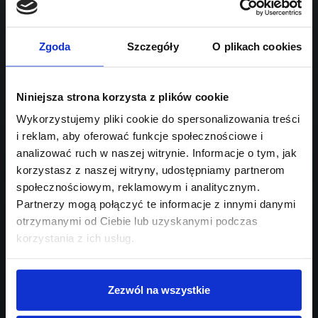
Sprawdź podobne oferty poniżej
benzyna
automatyczna
lub
Schowek
Porównaj
Zgoda
Szczegóły
O plikach cookies
Przejdź na listę aktualnych ofert
Sprawdź
Niniejsza strona korzysta z plików cookie
Wykorzystujemy pliki cookie do spersonalizowania treści
i reklam, aby oferować funkcje społecznościowe i
Szukasz innego modelu?
analizować ruch w naszej witrynie. Informacje o tym, jak
Skontaktuj się z nami,
korzystasz z naszej witryny, udostępniamy partnerom
społecznościowym, reklamowym i analitycznym.
pomożemy Ci w wyborze!
Partnerzy mogą połączyć te informacje z innymi danymi
otrzymanymi od Ciebie lub uzyskanymi podczas
korzystania z ich usług.
Zezwól na wszystkie