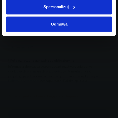
Spersonalizuj
Odmowa
* Pola oznaczone gwiazdką są obligatoryjne
Informacja dotycząca celów i zasad przetwarzania danych
osobowych wskazanych w powyższym formularzu oraz
przysługujących uprawnieniach w tym zakresie znajduje się w
Polityce prywatności
Inchcape Motor Polska sp. z o.o.
Zaznacz zgody na komunikację marketingową