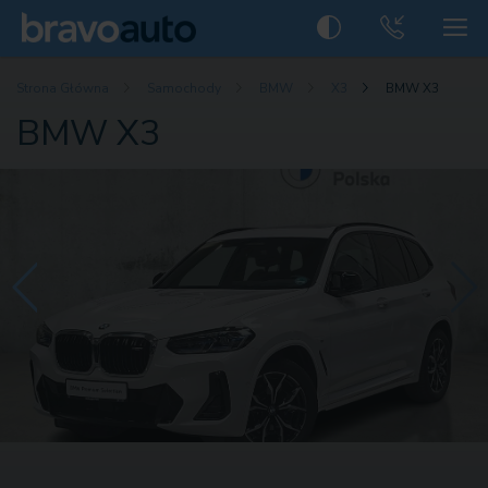
Strona Główna
Samochody
BMW
X3
BMW X3
BMW X3