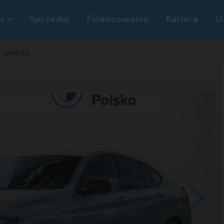
p
Sprzedaj
Finansowanie
Kariera
O
BMW X4