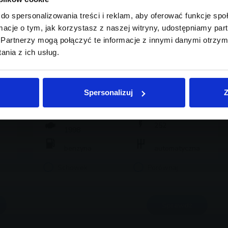
do spersonalizowania treści i reklam, aby oferować funkcje sp
ormacje o tym, jak korzystasz z naszej witryny, udostępniamy p
Partnerzy mogą połączyć te informacje z innymi danymi otrzym
nia z ich usług.
BMW X4
291 920 zł brutto
Spersonalizuj
Z
2025
17
252
1998
benzyna
automatyczna
Schowek
Porównaj
Sprawdź