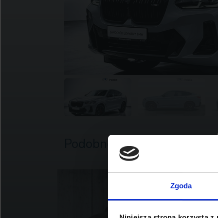
Podobne oferty
Zgoda
Niniejsza strona korzysta z