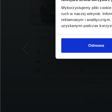
Wykorzystujemy pliki cookie 
ruch w naszej witrynie. Inf
reklamowym i analitycznym. 
uzyskanymi podczas korzysta
BMW X4
229 800 zł brutto
Odmowa
2025
0
9 341
184
1998
atyczna
benzyna
automatyczna
j
Schowek
Porównaj
rawdź
Sprawdź