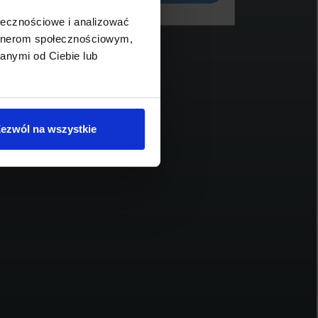
ołecznościowe i analizować
artnerom społecznościowym,
anymi od Ciebie lub
BMW X4
B
244 900 zł brutto
19
ezwól na wszystkie
2025
25 251
252
1998
benzyna
automatyczna
Schowek
Porównaj
Sprawdź