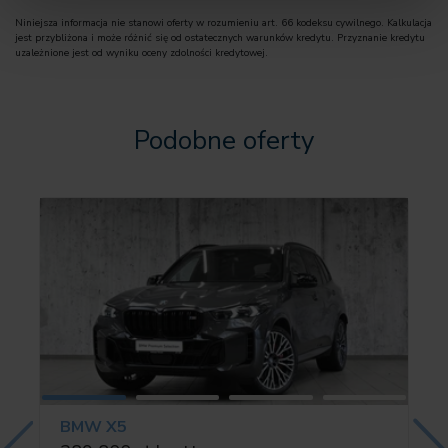
02TB Sportowa automatyczna skrzynia biegów
Niniejsza informacja nie stanowi oferty w rozumieniu art. 66 kodeksu cywilnego. Kalkulacja
02VB Wskaźn. ciśnienia pow. w oponach
jest przybliżona i może różnić się od ostatecznych warunków kredytu. Przyznanie kredytu
02VC Zestaw naprawczy do opon
uzależnione jest od wyniku oceny zdolności kredytowej.
0322 Funkcja dostępu komfortowego
03AC Hak holowniczy
Podobne oferty
03AT Reling dachowy, aluminium satynowane
03KA Szyby zapewn. komfort akustyczny
03MB Ind. linia wyp. wnętrza alum. satynow.
0420 Przyciemniane szyby
0423 Dywaniki podłogowe Velours
0459 Elektryczna regulacja foteli z pamięcią
0481 Fotel sportowy
04AW Deska rozdzielcza Sensatec
04FL System Travel & Comfort Rail
BMW X5
04HB Pakiet zapewn. komfort cieplny, przód