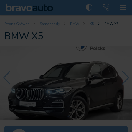
Strona Główna
Samochody
BMW
X5
BMW X5
BMW X5