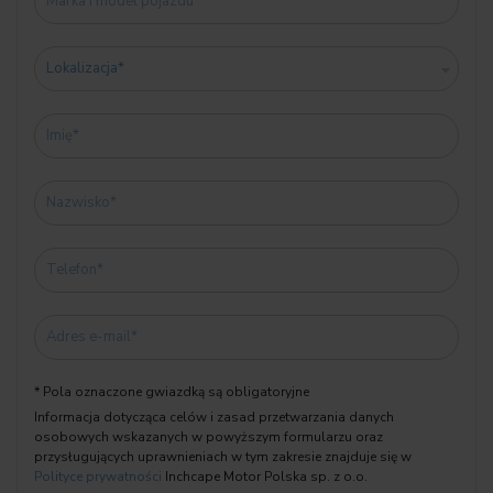
06U3 BMW Live kokpit Professional
06U8 Sterowanie gestami BMW
0710 M Kierownica skórzana
07HW X Line
08A1 Polska wersja językowa
08AT Literatura pokładowa, polski
08KA Termin wym.oleju 24 miesiące/30 000 km
08R9 Czynnik chłodniczy R1234yf
08TF Aktywna ochrona pieszych
0925 Dummy-SALAPA
09AA Zabezp. zewn. pokrycia z tworzywa szt.
A090 Akumulator AGM 90 Ah
* Pola oznaczone gwiazdką są obligatoryjne
Przed przyjazdem prosimy o kontakt w sprawie potwierdzenia
Informacja dotycząca celów i zasad przetwarzania danych
aktualności oferty i
osobowych wskazanych w powyższym formularzu oraz
umówienia spotkania z naszym doradcą w dogodnym dla
przysługujących uprawnieniach w tym zakresie znajduje się w
Państwa terminie.
Polityce prywatności
Inchcape Motor Polska sp. z o.o.