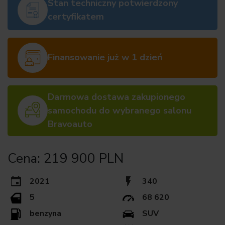
Stan techniczny potwierdzony
certyfikatem
Finansowanie już w 1 dzień
Darmowa dostawa zakupionego
samochodu do wybranego salonu
Bravoauto
Cena: 219 900 PLN
2021
340
5
68 620
benzyna
SUV