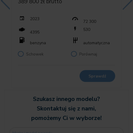
389 800 zł brutto
04KM Listwy aluminiowe z efektem mesh ciemne
04NE Nagrzewnica Blow-By
04T8 Rozbudowany pakiet lusterek
2023
72 300
04UR Oświetlenie wnętrza dookoła
530
4395
0552 Adaptacyjny reflektor LED
benzyna
automatyczna
Schowek
Porównaj
05AC Asystent świateł drogowych
05AQ Active Guard Plus
05AU Driving Assistant Professional
05DN System wspomagania parkowania Plus
Sprawdź
0610 Wyświetlacz przezierny
0654 Tuner DAB (z funkcją DAB+)
0688 Harman/Kardon Surround Sound System
Szukasz innego modelu?
06AE Teleservices
Skontaktuj się z nami,
06AF Ustawowy numer awaryjny
pomożemy Ci w wyborze!
06C3 Connected Package Professional
06NW Telefonia komórkowa z Wireless Charging