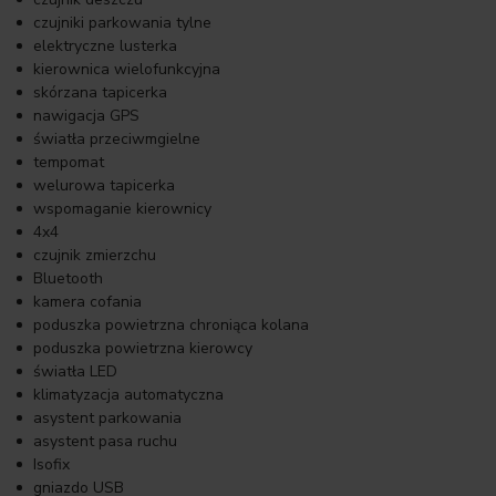
czujniki parkowania tylne
elektryczne lusterka
kierownica wielofunkcyjna
skórzana tapicerka
nawigacja GPS
światła przeciwmgielne
tempomat
welurowa tapicerka
wspomaganie kierownicy
4x4
czujnik zmierzchu
Bluetooth
kamera cofania
poduszka powietrzna chroniąca kolana
poduszka powietrzna kierowcy
światła LED
klimatyzacja automatyczna
asystent parkowania
asystent pasa ruchu
Isofix
gniazdo USB