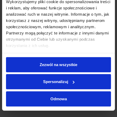
Wykorzystujemy pliki cookie do spersonalizowania treści
- salon Polska
i reklam, aby oferować funkcje społecznościowe i
- faktura VAT marża
analizować ruch w naszej witrynie. Informacje o tym, jak
- jeden właścicel
korzystasz z naszej witryny, udostępniamy partnerom
- pierwsza rejestracja: 2021-05-25
12 miesięcy
120 miesięcy
społecznościowym, reklamowym i analitycznym.
- rok produkcji: 2021
Partnerzy mogą połączyć te informacje z innymi danymi
otrzymanymi od Ciebie lub uzyskanymi podczas
Lakier:
korzystania z ich usług.
0
zł
Rata miesięczna:
Tapicerka:
Vernasca Black skórzana perforowana
19 900
zł
Pozostała kwota:
Zezwól na wszystkie
Oprocentowanie w skali roku:
0.0
%, RRSO:
0.0
%, kwota całkowita do zapłaty:
0
zł,
całkowity koszt kredytu:
0
zł
01CB Zakres CO2
01CE System rekuperacji
Spersonalizuj
01MA M Sportowy układ wydechowy
Odmowa
01SC 19" st.lekki V-Spoke 735
Poproś o ofertę
0230 Zakres dodatkowy, charakteryst. dla UE