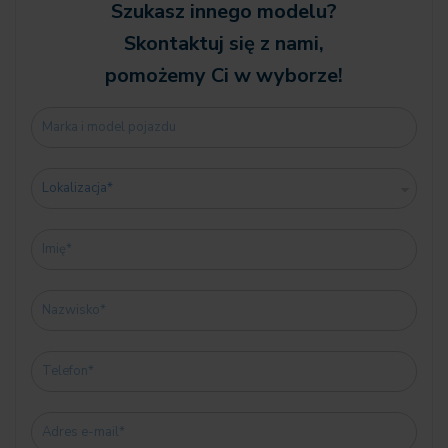
05DN System wspomagania parkowania Plus
Szukasz innego modelu?
0654 Tuner DAB (z funkcją DAB+)
Skontaktuj się z nami,
0676 System głośników HiFi
pomożemy Ci w wyborze!
06AE Teleservices
06AF Ustawowy numer awaryjny
06AK Connected Drive Services
06C3 Connected Package Professional
06NW Telefonia komórkowa z Wireless Charging
06P1 Tymcz. rezygn. z Remote Software
Upgrade
06U3 BMW Live kokpit Professional
06UX Rezygn.z funkcji dotyk.kontrolera BMW
06WD WLAN Hotspot
0710 M Kierownica skórzana
0715 Pakiet areodynamiczny M
0760 Wysoki połysk Shadow-Line
0775 Podsufitka antracyt
07M9 M Shadow Line o rozszerzonym zakresie
08A1 Polska wersja językowa