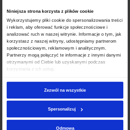
✅Oferujemy pod dachem ponad 100 starannie
wyselekcjonowanych pojazdów różnych marek, w tym BMW,
Niniejsza strona korzysta z plików cookie
MINI, Jaguar i Land Rover, z gwarancją niskiego przebiegu oraz
40 000 zł
0 zł
Wykorzystujemy pliki cookie do spersonalizowania treści
sprawdzoną historią serwisową.
i reklam, aby oferować funkcje społecznościowe i
analizować ruch w naszej witrynie. Informacje o tym, jak
Okres:
✅Nasz obiekt łączy funkcje multibrandowego salonu z
korzystasz z naszej witryny, udostępniamy partnerom
autoryzowanymi serwisami tych marek, zapewniając
społecznościowym, reklamowym i analitycznym.
kompleksową obsługę na najwyższym poziomie.
Partnerzy mogą połączyć te informacje z innymi danymi
otrzymanymi od Ciebie lub uzyskanymi podczas
➡️W tym ogłoszeniu poponujemy Państwu
BMW X5 25d xDrive
12 miesięcy
120 miesięcy
korzystania z ich usług.
➡️
Nr. VIN:
WBACV410909L97141
0
zł
Rata miesięczna:
Zezwól na wszystkie
0
zł
Pozostała kwota:
Spersonalizuj
Oprocentowanie w skali roku:
0.0
%, RRSO:
0.0
%, kwota całkowita do zapłaty:
0
zł,
całkowity koszt kredytu:
0
zł
Odmowa