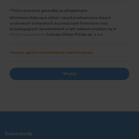
08AT Literatura pokładowa, polski
* Pola oznaczone gwiazdką są obligatoryjne
08KB Termin wym.oleju 24 miesiące/25 000 km
Informacja dotycząca celów i zasad przetwarzania danych
08R9 Czynnik chłodniczy R1234yf
osobowych wskazanych w powyższym formularzu oraz
08TF Aktywna ochrona pieszych
przysługujących uprawnieniach w tym zakresie znajduje się w
0925 Dummy-SALAPA
Polityce prywatności
Inchcape Motor Polska sp. z o.o.
09QY INST.SYSTEMU ASYST.KIEROWCY II
A090 Akumulator AGM 90 Ah
Zaznacz zgody na komunikację marketingową
* Przed przyjazdem prosimy o kontakt w sprawie potwierdzenia
aktualności oferty i umówienia spotkania z naszym doradcą w
dogodnym dla Państwa terminie.
* Podana cena obowiązuje w połączeniu z finansowaniem
Samochody
oferowanym przez dealera (leasing, kredyt)