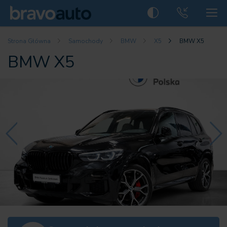
Strona Główna
Samochody
BMW
X5
BMW X5
BMW X5