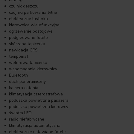
czujnik deszczu
czujniki parkowania tylne
elektryczne lusterka
kierownica wielofunkcyjna
ogrzewanie postojowe
podgrzewane fotele
skórzana tapicerka
nawigacja GPS
tempomat
welurowa tapicerka
wspomaganie kierownicy
Bluetooth
dach panoramiczny
kamera cofania
klimatyzacja czterostrefowa
poduszka powietrzna pasażera
poduszka powietrzna kierowcy
światła LED
radio niefabryczne
klimatyzacja automatyczna
elektrycznie ustawiane fotele