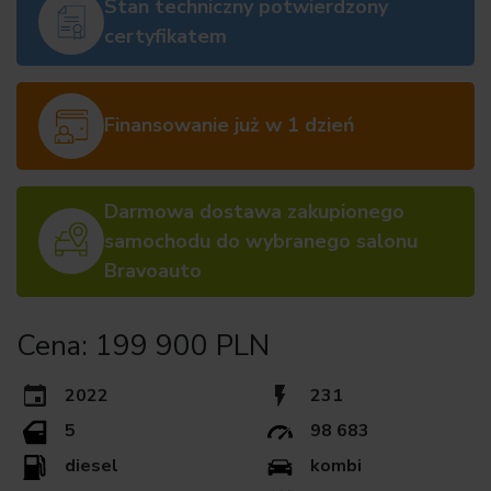
Stan techniczny potwierdzony
certyfikatem
Finansowanie już w 1 dzień
Darmowa dostawa zakupionego
samochodu do wybranego salonu
Bravoauto
Cena: 199 900 PLN
2022
231
5
98 683
diesel
kombi