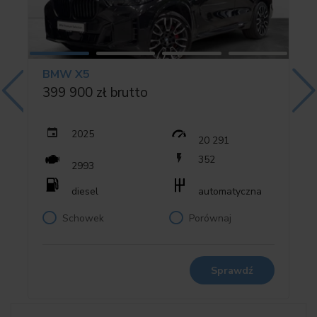
03KA Szyby zapewn. komfort akustyczny
03M2 HAMULEC SPORT.M, CZERWONY Z
WYS.POŁ.
03MC Reling dachowy M, Shadow Line
BMW X5
0402 Dach panoramiczny elektryczny
399 900 zł brutto
0420 Przyciemniane szyby
0423 Dywaniki podłogowe Velours
0428 Trójkąt ostrzegawczy i apteczka
2025
20 291
0456 Fotel komfort z pamięcią
352
2993
04AW Deska rozdzielcza Sensatec
04HB Pakiet zapewn. komfort cieplny, przód
diesel
automatyczna
04ML Listwy wewn. lakier. fortep. czarny
Schowek
Porównaj
04T8 Rozbudowany pakiet lusterek
04UR Oświetlenie wnętrza dookoła
0548 Licznik kilometrów
0552 Adaptacyjny reflektor LED
Sprawdź
05AC Asystent świateł drogowych
05AQ Active Guard Plus