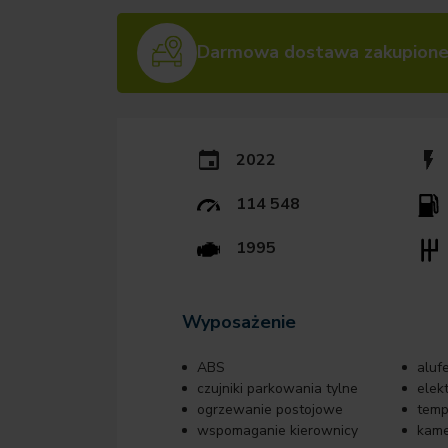
Darmowa dostawa zakupione
2022
114 548
1995
Wyposażenie
ABS
alufe
czujniki parkowania tylne
elek
ogrzewanie postojowe
tem
wspomaganie kierownicy
kame