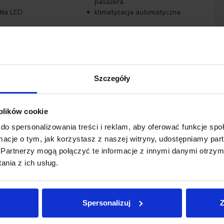
pasażera
tła LED
klimatyzacja automatyczna
tent parkowania
asystent pasa ruchu
zdo USB
poduszki boczne przednie
Szczegóły
 plików cookie
do spersonalizowania treści i reklam, aby oferować funkcje sp
or finansowania
samochodów używanych segmentu premium.
ormacje o tym, jak korzystasz z naszej witryny, udostępniamy p
Partnerzy mogą połączyć te informacje z innymi danymi otrzym
y ulicy Łopuszańskiej 38 B.
nia z ich usług.
zł
Okres:
nnie wyselekcjonowanych pojazdów różnych marek, w
arancją niskiego przebiegu oraz sprawdzoną historią
Spersonalizuj
Z
0 zł
12 miesięcy
120 miesięcy