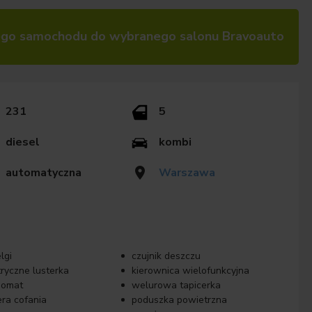
go samochodu do wybranego salonu Bravoauto
231
5
diesel
kombi
automatyczna
Warszawa
lgi
czujnik deszczu
tryczne lusterka
kierownica wielofunkcyjna
pomat
welurowa tapicerka
ra cofania
poduszka powietrzna