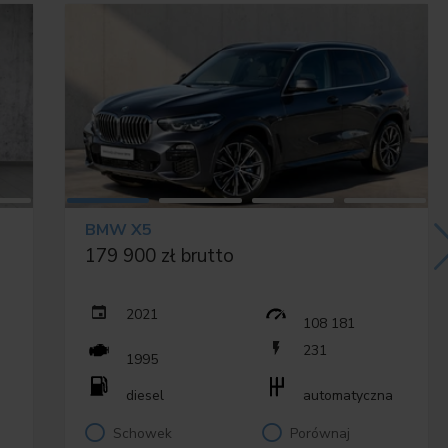
czna
 Z WYS.POŁ.
ięcią
BMW X5
179 900 zł brutto
 przód
2021
 ciemne
108 181
231
1995
diesel
automatyczna
Schowek
Porównaj