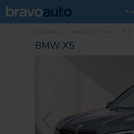
Ku
Strona Główna
Samochody
BMW
X5
BMW X5