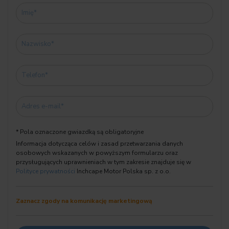
WNĘTRZE:
Sensafin Black skórzana ekologiczna z dekoracyjnym obszyciem
Listwy ozdobne drewno szlachetne Fineline czarne z
WYPOSAŻENIE OPCJONALNE:
Opony z funkcją jazdy awaryjnej Runflat
Śruby zabezpieczające
* Pola oznaczone gwiazdką są obligatoryjne
Pakiet sportowy M
Informacja dotycząca celów i zasad przetwarzania danych
Zawieszenie adaptacyjne M
osobowych wskazanych w powyższym formularzu oraz
Kierownica sportowa M, skórzana
przysługujących uprawnieniach w tym zakresie znajduje się w
Pakiet aerodynamiczny M
Polityce prywatności
Inchcape Motor Polska sp. z o.o.
Obramowania M Shadowline czarne na wysoki połysk
Podsufitka M Anthracite
Zaznacz zgody na komunikację marketingową
Hak holowniczy, elektryczny
Relingi dachowe M Shadowline czarne na wysoki połysk