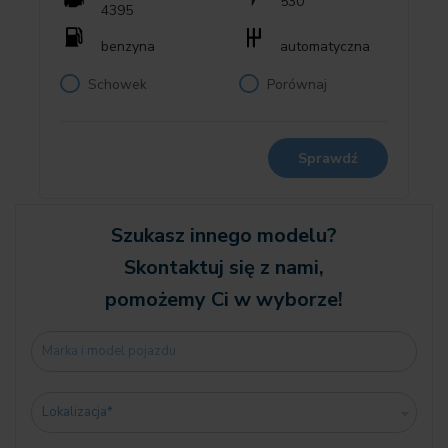
530
4395
Adaptacyjne reflektory LED
Asystent świateł drogowych
benzyna
automatyczna
System bezpieczeństwa Active Protection
Schowek
Porównaj
Systemy asystujące kierowcy
Asystent parkowania z kamerą cofania
Radio cyfrowe DAB+
Zestaw głośnikowy HiFi
Sprawdź
Połączenie alarmowe
Pakiet Connected Professional (limited duration)
Interfejs ładowania bezprzewodowego
Szukasz innego modelu?
Personal eSIM
Skontaktuj się z nami,
BMW Live Cockpit Plus z systemem nawigacyjnym
pomożemy Ci w wyborze!
Szary Brooklyn M
21" aluminiowe obręcze M V-spoke 915 Bicolor z ogumieniem
Runflat