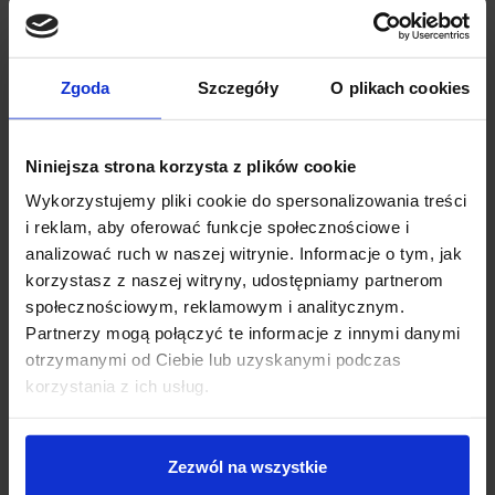
12 miesięcy
120 miesięcy
towarzyszących temu formalności,
Odkup samochodu używanego każdej marki,
Zgoda
Szczegóły
O plikach cookies
0
zł
Rata miesięczna:
Darmową wycenę samochodu używanego,
171 800
zł
Pozostała kwota:
Niniejsza strona korzysta z plików cookie
Wyjątkowy program jazd próbnych w Inchcape,
Oprocentowanie w skali roku:
0.0
%, RRSO:
0.0
%, kwota całkowita do zapłaty:
0
zł,
Wykorzystujemy pliki cookie do spersonalizowania treści
całkowity koszt kredytu:
0
zł
i reklam, aby oferować funkcje społecznościowe i
Pakiet serwisowy na 5 lat lub 100 000 km.
analizować ruch w naszej witrynie. Informacje o tym, jak
korzystasz z naszej witryny, udostępniamy partnerom
społecznościowym, reklamowym i analitycznym.
Link do prezentacji wideo:
Poproś o ofertę
Partnerzy mogą połączyć te informacje z innymi danymi
https://webfrontend.evecp.bmw.cloud/6d27c29
otrzymanymi od Ciebie lub uzyskanymi podczas
korzystania z ich usług.
Niniejsza informacja nie stanowi oferty w rozumieniu art. 66 kodeksu cywilnego. Kalkulacja
CENA KATALOGOWA POJAZDU: 453 400 PLN
jest przybliżona i może różnić się od ostatecznych warunków kredytu. Przyznanie kredytu
uzależnione jest od wyniku oceny zdolności kredytowej.
Zezwól na wszystkie