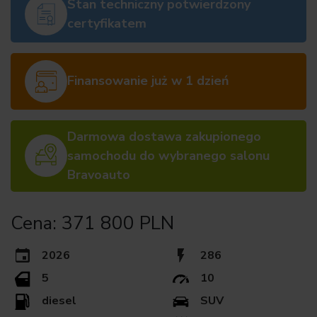
Stan techniczny potwierdzony
certyfikatem
Finansowanie już w 1 dzień
Darmowa dostawa zakupionego
samochodu do wybranego salonu
Bravoauto
Cena: 371 800 PLN
2026
286
5
10
diesel
SUV