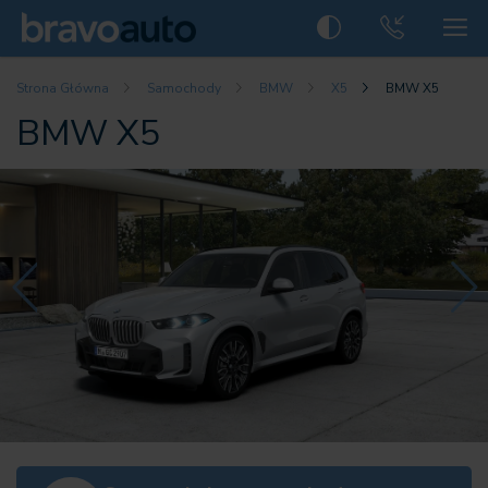
Strona Główna
Samochody
BMW
X5
BMW X5
BMW X5