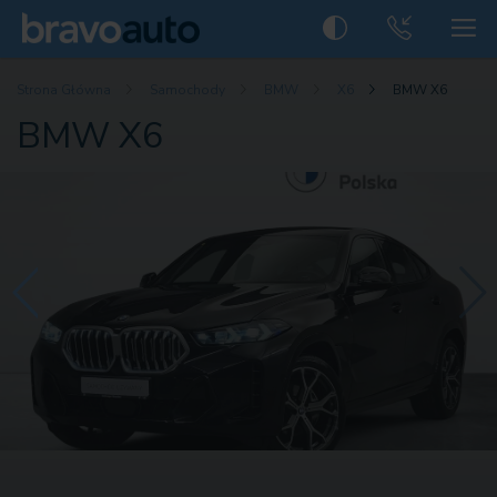
Strona Główna
Samochody
BMW
X6
BMW X6
BMW X6