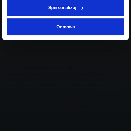
Spersonalizuj
Odmowa
* Pola oznaczone gwiazdką są obligatoryjne
Informacja dotycząca celów i zasad przetwarzania danych
osobowych wskazanych w powyższym formularzu oraz
przysługujących uprawnieniach w tym zakresie znajduje się w
Polityce prywatności
Inchcape Motor Polska sp. z o.o.
Zaznacz zgody na komunikację marketingową