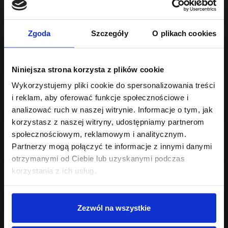
Sprawdź podobne oferty poniżej
diesel
automatyczna
lub
Schowek
Porównaj
Zgoda
Szczegóły
O plikach cookies
Przejdź na listę aktualnych ofert
Sprawdź
Niniejsza strona korzysta z plików cookie
Wykorzystujemy pliki cookie do spersonalizowania treści
i reklam, aby oferować funkcje społecznościowe i
Szukasz innego modelu?
analizować ruch w naszej witrynie. Informacje o tym, jak
Skontaktuj się z nami,
korzystasz z naszej witryny, udostępniamy partnerom
społecznościowym, reklamowym i analitycznym.
pomożemy Ci w wyborze!
Partnerzy mogą połączyć te informacje z innymi danymi
otrzymanymi od Ciebie lub uzyskanymi podczas
korzystania z ich usług.
Zezwól na wszystkie