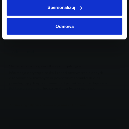
Spersonalizuj
Odmowa
* Pola oznaczone gwiazdką są obligatoryjne
Informacja dotycząca celów i zasad przetwarzania danych
osobowych wskazanych w powyższym formularzu oraz
przysługujących uprawnieniach w tym zakresie znajduje się w
Polityce prywatności
Inchcape Motor Polska sp. z o.o.
Zaznacz zgody na komunikację marketingową