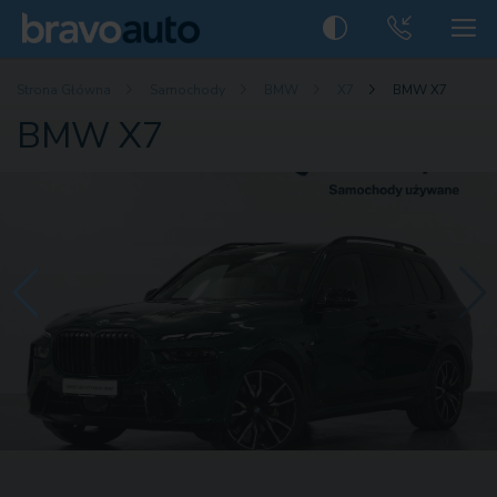
Strona Główna
Samochody
BMW
X7
BMW X7
BMW X7