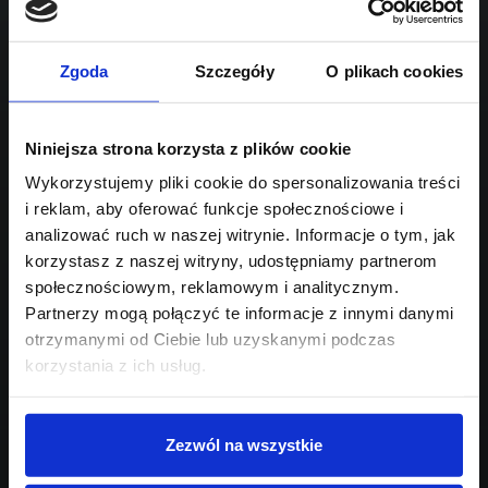
Sprawdź podobne oferty poniżej
benzyna
automatyczna
lub
Schowek
Porównaj
Zgoda
Szczegóły
O plikach cookies
Przejdź na listę aktualnych ofert
Sprawdź
Niniejsza strona korzysta z plików cookie
Wykorzystujemy pliki cookie do spersonalizowania treści
i reklam, aby oferować funkcje społecznościowe i
Szukasz innego modelu?
analizować ruch w naszej witrynie. Informacje o tym, jak
Skontaktuj się z nami,
korzystasz z naszej witryny, udostępniamy partnerom
społecznościowym, reklamowym i analitycznym.
pomożemy Ci w wyborze!
Partnerzy mogą połączyć te informacje z innymi danymi
otrzymanymi od Ciebie lub uzyskanymi podczas
korzystania z ich usług.
Zezwól na wszystkie