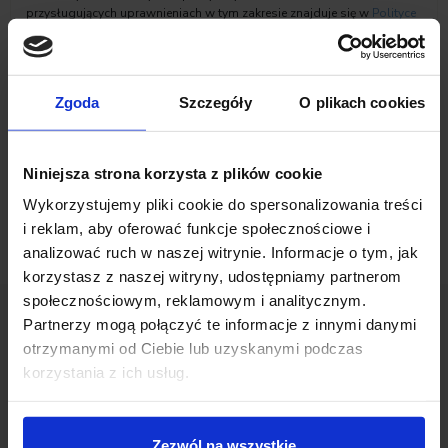
przysługujących uprawnieniach w tym zakresie znajduje się w
Polityce
prywatności
Inchcape Motor Polska sp. z o.o.
Zaznacz zgody na komunikację marketingową
Zgoda
Szczegóły
O plikach cookies
Niniejsza strona korzysta z plików cookie
Wykorzystujemy pliki cookie do spersonalizowania treści
i reklam, aby oferować funkcje społecznościowe i
analizować ruch w naszej witrynie. Informacje o tym, jak
korzystasz z naszej witryny, udostępniamy partnerom
społecznościowym, reklamowym i analitycznym.
Partnerzy mogą połączyć te informacje z innymi danymi
otrzymanymi od Ciebie lub uzyskanymi podczas
Opinie Klientów
korzystania z ich usług.
Zezwól na wszystkie