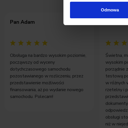
Odmowa
Pan Adam
Pan Tom
Obsługa na bardzo wysokim poziomie,
Świetna, m
począwszy od wyceny
wysokim po
dotychczasowego samochodu
porządnie 
pozostawianego w rozliczeniu, przez
testową po
przedstawienie możliwości
w różnych 
finansowania, aż po wydanie nowego
rzetelny i
samochodu. Polecam!
przedstawi
dokumenty i
odpowiedzi
obsługi st
niż w nieje