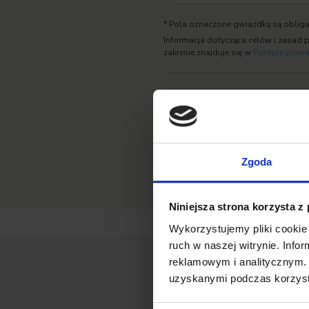
* Pola oznaczone gwiazdką są obliga
Informacja dotycząca celów i zasad
zakresie znajduje się w
Polityce pryw
Zaznacz zgody na komunikację mar
Zgoda
Niniejsza strona korzysta z
Wykorzystujemy pliki cookie 
ruch w naszej witrynie. Inf
reklamowym i analitycznym. 
uzyskanymi podczas korzysta