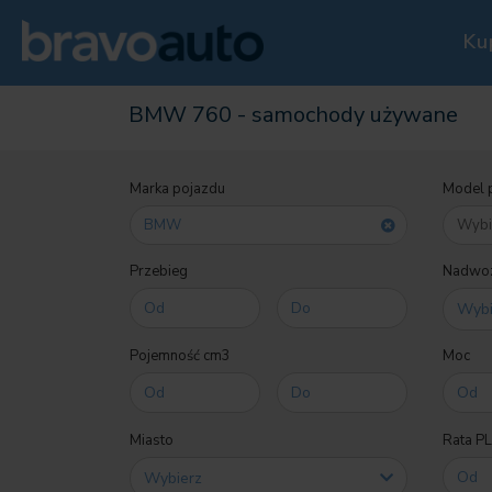
Ku
BMW 760 - samochody używane
Marka pojazdu
Model 
BMW
Przebieg
Nadwoz
Pojemność cm3
Moc
Miasto
Rata P