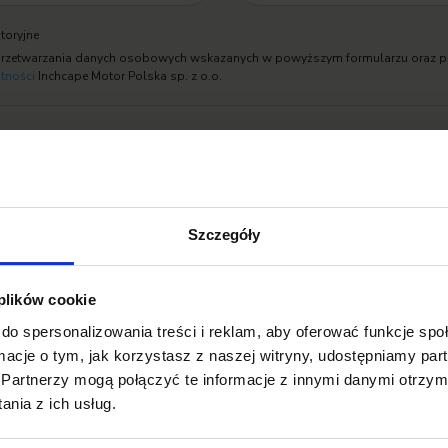
toryjne
 przetwarzania danych osobowych wskazanych w powyższym formularzu oraz p
atności
Inchcape Motor Polska sp. z o.o.
ketingową
Szczegóły
 plików cookie
do spersonalizowania treści i reklam, aby oferować funkcje sp
ormacje o tym, jak korzystasz z naszej witryny, udostępniamy p
Partnerzy mogą połączyć te informacje z innymi danymi otrzym
nia z ich usług.
Opinie Klientów