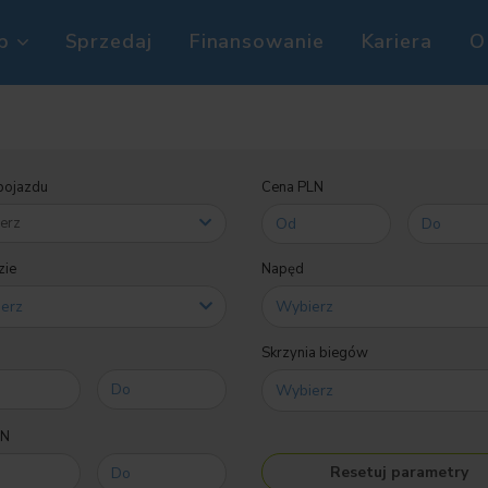
p
Sprzedaj
Finansowanie
Kariera
O
pojazdu
Cena PLN
ie
Napęd
Skrzynia biegów
LN
Resetuj parametry