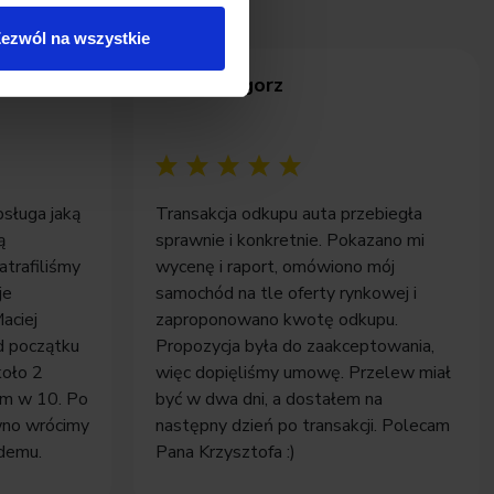
ezwól na wszystkie
Pan Grzegorz
bsługa jaką
Transakcja odkupu auta przebiegła
ą
sprawnie i konkretnie. Pokazano mi
atrafiliśmy
wycenę i raport, omówiono mój
je
samochód na tle oferty rynkowej i
aciej
zaproponowano kwotę odkupu.
d początku
Propozycja była do zaakceptowania,
koło 2
więc dopięliśmy umowę. Przelew miał
łem w 10. Po
być w dwa dni, a dostałem na
wno wrócimy
następny dzień po transakcji. Polecam
demu.
Pana Krzysztofa :)