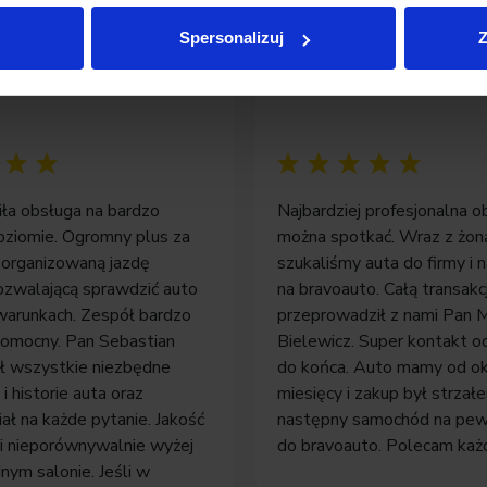
Spersonalizuj
Z
asz
Pan Jakub
iła obsługa na bardzo
Najbardziej profesjonalna o
ziomie. Ogromny plus za
można spotkać. Wraz z żon
zorganizowaną jazdę
szukaliśmy auta do firmy i n
zwalającą sprawdzić auto
na bravoauto. Całą transakc
warunkach. Zespół bardzo
przeprowadził z nami Pan M
 pomocny. Pan Sebastian
Bielewicz. Super kontakt o
ł wszystkie niezbędne
do końca. Auto mamy od o
 historie auta oraz
miesięcy i zakup był strza
ał na każde pytanie. Jakość
następny samochód na pe
oi nieporównywalnie wyżej
do bravoauto. Polecam każ
dnym salonie. Jeśli w