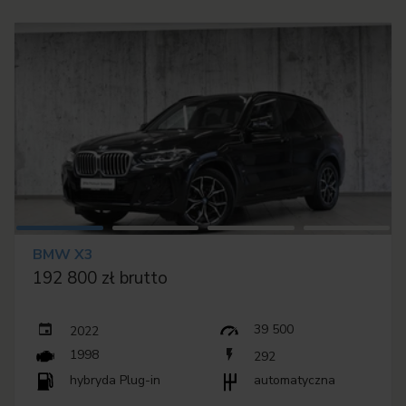
BMW X3
192 800 zł brutto
39 500
2022
1998
292
hybryda Plug-in
automatyczna