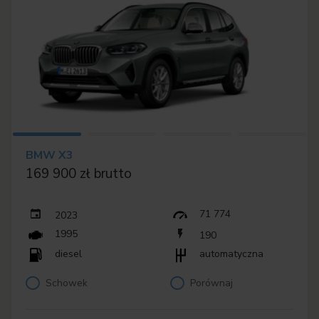
BMW X3
169 900 zł brutto
71 774
2023
1995
190
diesel
automatyczna
Schowek
Porównaj