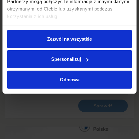
Partnerzy mogą połączyć te informacje z innymi danymi
otrzymanymi od Ciebie lub uzyskanymi podczas
korzystania z ich usług.
BMW X3
219 800 zł brutto
Zezwól na wszystkie
5 072
2025
Spersonalizuj
1998
208
benzyna
automatyczna
Odmowa
Schowek
Porównaj
Sprawdź