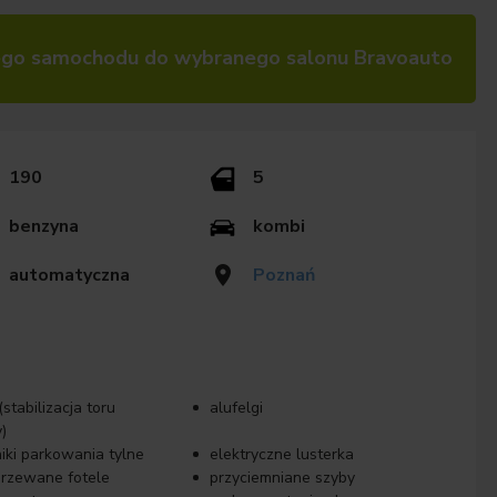
go samochodu do wybranego salonu Bravoauto
190
5
benzyna
kombi
automatyczna
Poznań
stabilizacja toru
alufelgi
)
niki parkowania tylne
elektryczne lusterka
rzewane fotele
przyciemniane szyby