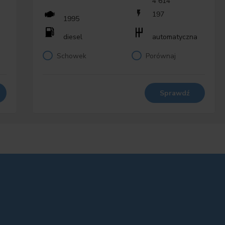
4 614
onach
197
1995
diesel
automatyczna
Schowek
Porównaj
Sprawdź
 Sound
Line czarne na wysoki połysk