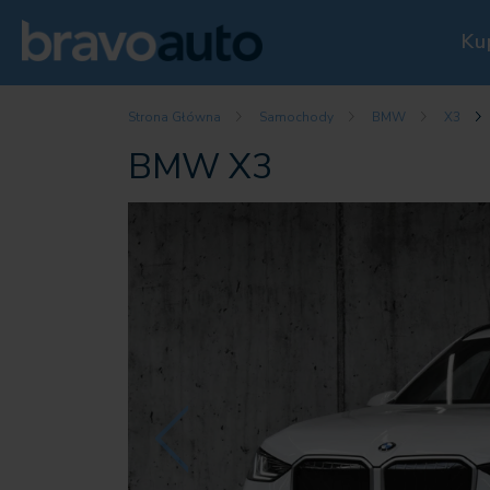
Ku
Strona Główna
Samochody
BMW
X3
BMW X3