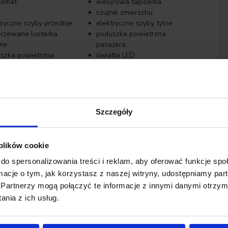
pomat
welurowa tapicerka
czujnik zmierzchu
tryczne szyby przednie
elektryczne szyby tylne
rzewane lusterka
poduszka powietrzna
ne
pasażera
szka powietrzna
światła LED
owcy
atyzacja automatyczna
elektrycznie ustawiane
fotele
tent pasa ruchu
system Start-Stop
tła do jazdy dziennej
łopatki zmiany biegów
Szczegóły
nik martwego pola
poduszki boczne przednie
luczykowy dostęp
 plików cookie
do spersonalizowania treści i reklam, aby oferować funkcje sp
ormacje o tym, jak korzystasz z naszej witryny, udostępniamy p
Partnerzy mogą połączyć te informacje z innymi danymi otrzym
nia z ich usług.
or finansowania