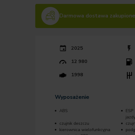
Darmowa dostawa zakupione
2025
12 980
1998
Wyposażenie
ABS
ESP (
jazdy
czujnik deszczu
czuj
kierownica wielofunkcyjna
podg