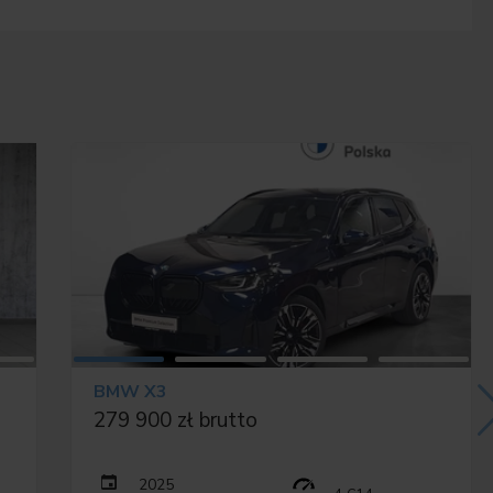
z pamięcią
BMW X3
279 900 zł brutto
ych kierowcy Plus
2025