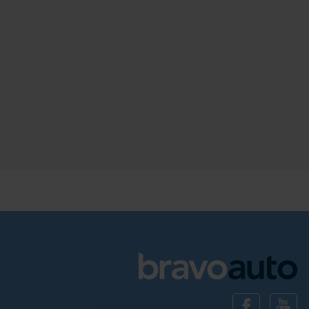
16 858
190
1998
benzyna
automatyczna
Schowek
Porównaj
Sprawdź