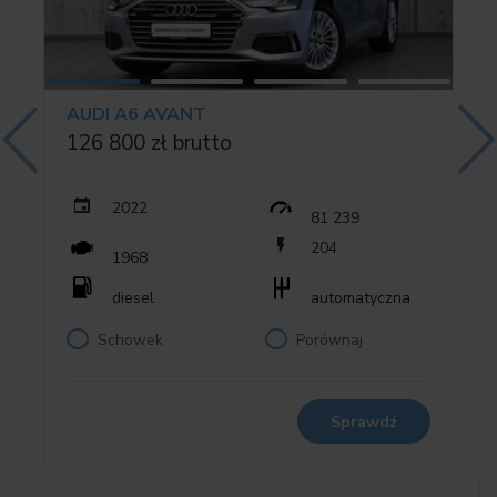
Konstrukcja foteli przednich zmniejszająca urazy szyi i głowy w
przypadku kolizji WIL
Lakier uni
Lampy tylne z sygnalizacją gwałtownego hamowania
AUDI A6 AVANT
Lusterka boczne składane elektrycznie i ogrzewane
126 800 zł brutto
Lusterko wsteczne elektrochromatyczne (przyciemniające się
automatycznie)
Pedał przyspieszenia z funkcją kick-down
2022
81 239
Poduszki powietrzne boczne w oparciach foteli przednich (TAP)
204
1968
Poduszki powietrzne chroniące kolana kierowcy i pasażera
Poduszki powietrzne dwustopniowe kierowcy i pasażera
diesel
automatyczna
przedniego fotela
Schowek
Porównaj
Poduszki powietrzne kurtynowe boczne
Podłokietnik przedni
Podłokietnik w oparciach tylnej kanapy z dwoma uchwytami na
kubek
Sprawdź
Powłoka lakieru chroniąca przed drobnymi zarysowaniami
Przycisk uruchamiający silnik