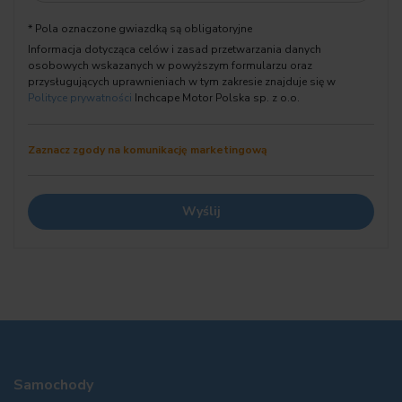
System wspomagania hamowania awaryjnego (BA)
* Pola oznaczone gwiazdką są obligatoryjne
System wspomagania hamowania awaryjnego (EBD)
Informacja dotycząca celów i zasad przetwarzania danych
Szyby regulowane elektrycznie - przód + tył
osobowych wskazanych w powyższym formularzu oraz
Szyby tylne przyciemniane
przysługujących uprawnieniach w tym zakresie znajduje się w
Szyby z filtrem UV
Polityce prywatności
Inchcape Motor Polska sp. z o.o.
Tapicerka materiałowa
Tempomat aktywny działający w pełnym zakresie prędkości (all-
Zaznacz zgody na komunikację marketingową
speed ACC)
Tuner cyfrowy DAB
Tylne światła LED
Uchwyty na kubki w konsoli środkowej
Wejście USB i AUX dla zewnętrznych urządzeń audio
Wspomaganie układu kierowniczego zależne od prędkości jazdy
(EPS)
Zaczepy do mocowania fotelika dziecięcego w systemie ISOFIX
na tylnych siedzeniach
Zamek centralny z podwójną blokadą
Zegarek analogowy
Samochody
Światła przeciwmgielne LED, przód