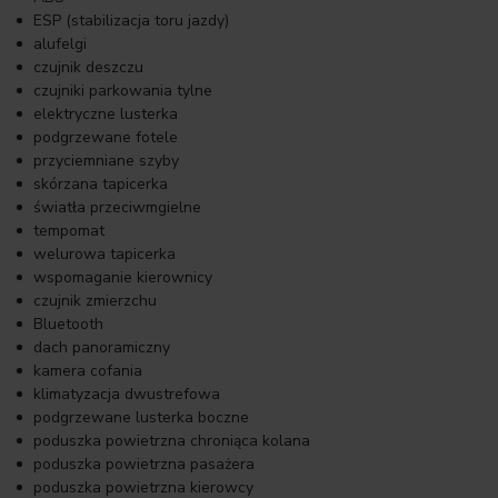
ESP (stabilizacja toru jazdy)
alufelgi
czujnik deszczu
czujniki parkowania tylne
elektryczne lusterka
podgrzewane fotele
przyciemniane szyby
skórzana tapicerka
światła przeciwmgielne
tempomat
welurowa tapicerka
wspomaganie kierownicy
czujnik zmierzchu
Bluetooth
dach panoramiczny
kamera cofania
klimatyzacja dwustrefowa
podgrzewane lusterka boczne
poduszka powietrzna chroniąca kolana
poduszka powietrzna pasażera
poduszka powietrzna kierowcy