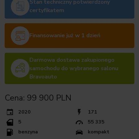
Stan techniczny potwierdzony
certyfikatem
Finansowanie już w 1 dzień
Darmowa dostawa zakupionego
samochodu do wybranego salonu
Bravoauto
Cena: 99 900 PLN
2020
171
5
55 335
benzyna
kompakt