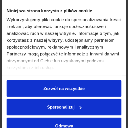
✅Oferujemy pod dachem ponad 100 starannie
wyselekcjonowanych pojazdów różnych marek, w tym BMW,
Niniejsza strona korzysta z plików cookie
MINI, Jaguar i Land Rover, z gwarancją niskiego przebiegu oraz
40 000 zł
0 zł
Wykorzystujemy pliki cookie do spersonalizowania treści
sprawdzoną historią serwisową.
i reklam, aby oferować funkcje społecznościowe i
analizować ruch w naszej witrynie. Informacje o tym, jak
Okres:
✅Nasz obiekt łączy funkcje multibrandowego salonu z
korzystasz z naszej witryny, udostępniamy partnerom
autoryzowanymi serwisami tych marek, zapewniając
społecznościowym, reklamowym i analitycznym.
kompleksową obsługę na najwyższym poziomie.
Partnerzy mogą połączyć te informacje z innymi danymi
otrzymanymi od Ciebie lub uzyskanymi podczas
➡️W tym ogłoszeniu proponujemy Państwu Lexus UX 200 na FV
12 miesięcy
120 miesięcy
korzystania z ich usług.
Marżę
➡️Nr. VIN:
JTHY35BH602032447
0
zł
Rata miesięczna:
Zezwól na wszystkie
0
zł
Pozostała kwota:
Spersonalizuj
ABS
Oprocentowanie w skali roku:
0.0
%, RRSO:
0.0
%, kwota całkowita do zapłaty:
0
zł,
całkowity koszt kredytu:
0
zł
Apple CarPlay oraz Android Auto
Asystent podążania pasem ruchu (LTA)
Odmowa