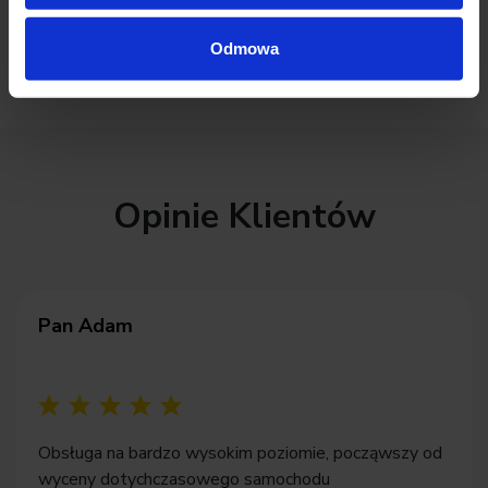
UX
1
Odmowa
Opinie Klientów
Pan Adam
Obsługa na bardzo wysokim poziomie, począwszy od
wyceny dotychczasowego samochodu