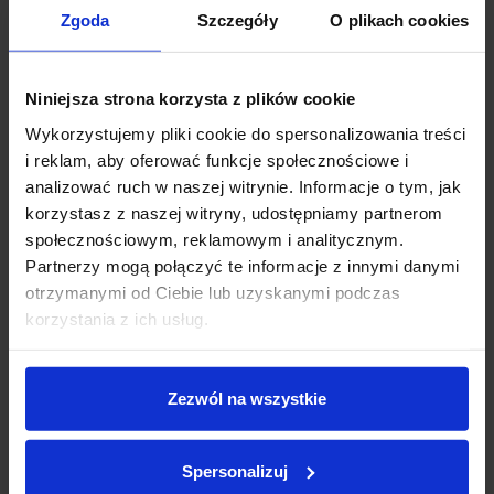
Zgoda
Szczegóły
O plikach cookies
* Pola oznaczone gwiazdką są obligatoryjne
Niniejsza strona korzysta z plików cookie
Informacja dotycząca celów i zasad przetwarzania danych
Wykorzystujemy pliki cookie do spersonalizowania treści
osobowych wskazanych w powyższym formularzu oraz
przysługujących uprawnieniach w tym zakresie znajduje się w
Polityce
i reklam, aby oferować funkcje społecznościowe i
prywatności
Inchcape Motor Polska sp. z o.o.
analizować ruch w naszej witrynie. Informacje o tym, jak
korzystasz z naszej witryny, udostępniamy partnerom
społecznościowym, reklamowym i analitycznym.
Zaznacz zgody na komunikację marketingową
Partnerzy mogą połączyć te informacje z innymi danymi
otrzymanymi od Ciebie lub uzyskanymi podczas
korzystania z ich usług.
Zezwól na wszystkie
Samochody Lexus – dostępne modele
Spersonalizuj