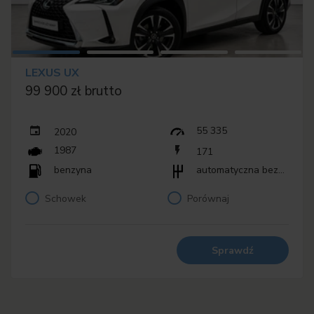
LEXUS UX
99 900 zł brutto
55 335
2020
1987
171
benzyna
automatyczna bezstopniowa (CVT)
Schowek
Porównaj
Sprawdź