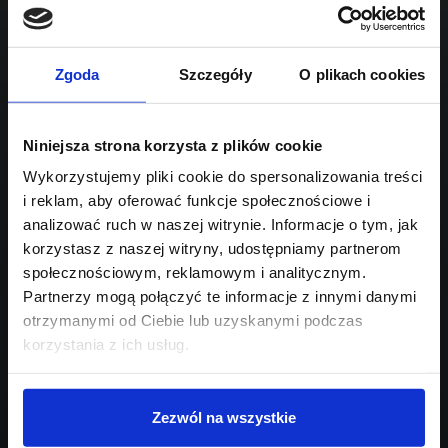
1991
Sprawdź podobne oferty poniżej
benzyna
automatyczna
lub
Schowek
Porównaj
Zgoda
Szczegóły
O plikach cookies
Przejdź na listę aktualnych ofert
Niniejsza strona korzysta z plików cookie
Sprawdź
Wykorzystujemy pliki cookie do spersonalizowania treści
i reklam, aby oferować funkcje społecznościowe i
Szukasz innego modelu?
analizować ruch w naszej witrynie. Informacje o tym, jak
korzystasz z naszej witryny, udostępniamy partnerom
Skontaktuj się z nami,
społecznościowym, reklamowym i analitycznym.
pomożemy Ci w wyborze!
Partnerzy mogą połączyć te informacje z innymi danymi
otrzymanymi od Ciebie lub uzyskanymi podczas
korzystania z ich usług.
Zezwól na wszystkie