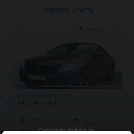
Podobne oferty
MERCEDES-BENZ C 300
149 900 zł brutto
2021
79 186
Ogłoszenie nieaktualne.
258