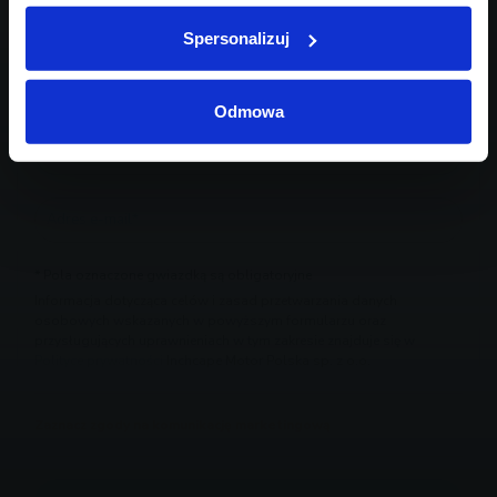
Spersonalizuj
Odmowa
* Pola oznaczone gwiazdką są obligatoryjne
Informacja dotycząca celów i zasad przetwarzania danych
osobowych wskazanych w powyższym formularzu oraz
przysługujących uprawnieniach w tym zakresie znajduje się w
Polityce prywatności
Inchcape Motor Polska sp. z o.o.
Zaznacz zgody na komunikację marketingową